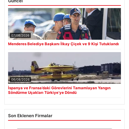
Güncel
07/08/2026
Menderes Belediye Başkanı İlkay Çiçek ve 9 Kişi Tutuklandı
06/08/2026
İspanya ve Fransa’daki Görevlerini Tamamlayan Yangın
Söndürme Uçakları Türkiye’ye Döndü
Son Eklenen Firmalar