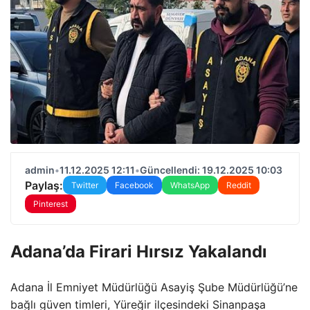
admin
•
11.12.2025 12:11
•
Güncellendi: 19.12.2025 10:03
Paylaş:
Twitter
Facebook
WhatsApp
Reddit
Pinterest
Adana’da Firari Hırsız Yakalandı
Adana İl Emniyet Müdürlüğü Asayiş Şube Müdürlüğü’ne
bağlı güven timleri, Yüreğir ilçesindeki Sinanpaşa