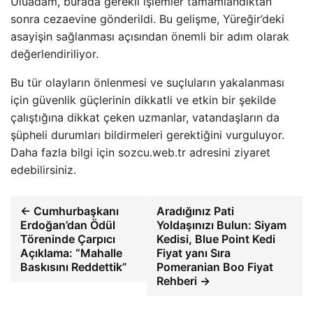
Uluadam, burada gerekli işlemler tamamlandıktan
sonra cezaevine gönderildi. Bu gelişme, Yüreğir’deki
asayişin sağlanması açısından önemli bir adım olarak
değerlendiriliyor.
Bu tür olayların önlenmesi ve suçluların yakalanması
için güvenlik güçlerinin dikkatli ve etkin bir şekilde
çalıştığına dikkat çeken uzmanlar, vatandaşların da
şüpheli durumları bildirmeleri gerektiğini vurguluyor.
Daha fazla bilgi için sozcu.web.tr adresini ziyaret
edebilirsiniz.
← Cumhurbaşkanı
Aradığınız Pati
Erdoğan’dan Ödül
Yoldaşınızı Bulun: Siyam
Töreninde Çarpıcı
Kedisi, Blue Point Kedi
Açıklama: “Mahalle
Fiyat yanı Sıra
Baskısını Reddettik”
Pomeranian Boo Fiyat
Rehberi →