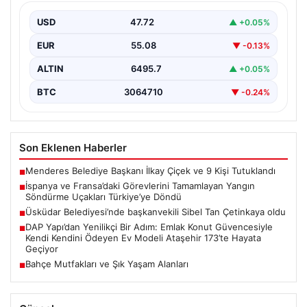
Türkiye’ye Döndü
USD
47.72
▲ +0.05%
Orman Genel Müdürlüğü tarafından yapılan açıklamada,
yaz aylarında İspanya ve Fransa’da meydana gelen
EUR
55.08
▼ -0.13%
büyük…
ALTIN
6495.7
▲ +0.05%
BTC
3064710
▼ -0.24%
Son Eklenen Haberler
Menderes Belediye Başkanı İlkay Çiçek ve 9 Kişi Tutuklandı
■
İspanya ve Fransa’daki Görevlerini Tamamlayan Yangın
■
Söndürme Uçakları Türkiye’ye Döndü
Üsküdar Belediyesi’nde başkanvekili Sibel Tan Çetinkaya oldu
■
DAP Yapı’dan Yenilikçi Bir Adım: Emlak Konut Güvencesiyle
■
Kendi Kendini Ödeyen Ev Modeli Ataşehir 173’te Hayata
Geçiyor
Bahçe Mutfakları ve Şık Yaşam Alanları
■