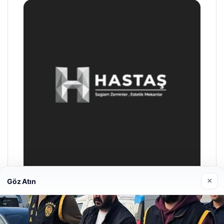
×
Göz Atın
Enes Kaplan Avukatlık Bürosu
28/04/2026