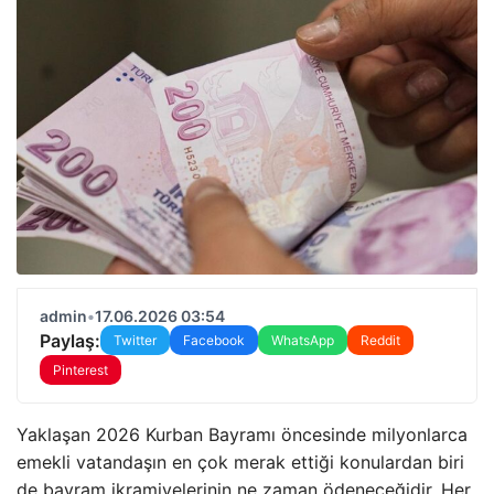
admin
•
17.06.2026 03:54
Paylaş:
Twitter
Facebook
WhatsApp
Reddit
Pinterest
Yaklaşan 2026 Kurban Bayramı öncesinde milyonlarca
emekli vatandaşın en çok merak ettiği konulardan biri
de bayram ikramiyelerinin ne zaman ödeneceğidir. Her