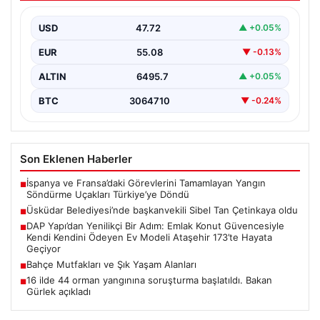
USD
47.72
▲ +0.05%
EUR
55.08
▼ -0.13%
ALTIN
6495.7
▲ +0.05%
BTC
3064710
▼ -0.24%
Son Eklenen Haberler
İspanya ve Fransa’daki Görevlerini Tamamlayan Yangın
■
Söndürme Uçakları Türkiye’ye Döndü
Üsküdar Belediyesi’nde başkanvekili Sibel Tan Çetinkaya oldu
■
DAP Yapı’dan Yenilikçi Bir Adım: Emlak Konut Güvencesiyle
■
Kendi Kendini Ödeyen Ev Modeli Ataşehir 173’te Hayata
Geçiyor
Bahçe Mutfakları ve Şık Yaşam Alanları
■
16 ilde 44 orman yangınına soruşturma başlatıldı. Bakan
■
Gürlek açıkladı