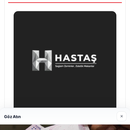
×
Göz Atın
Enes Kaplan Avukatlık Bürosu