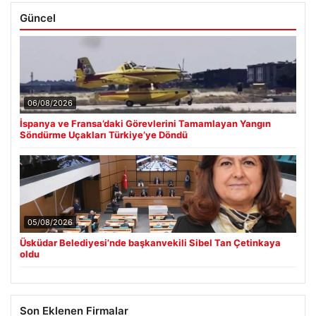
Güncel
06/08/2026
İspanya ve Fransa’daki Görevlerini Tamamlayan Yangın
Söndürme Uçakları Türkiye’ye Döndü
05/08/2026
Üsküdar Belediyesi’nde başkanvekili Sibel Tan Çetinkaya
oldu
Son Eklenen Firmalar