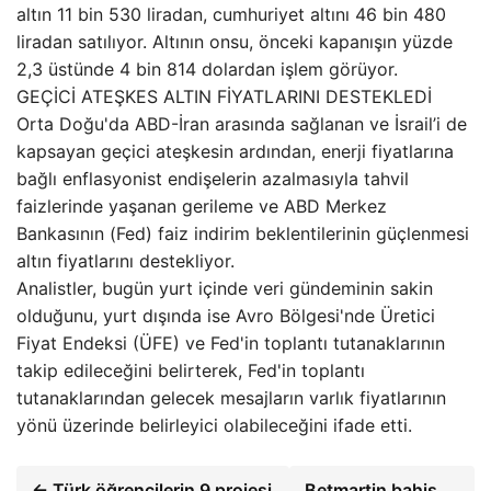
altın 11 bin 530 liradan, cumhuriyet altını 46 bin 480
liradan satılıyor. Altının onsu, önceki kapanışın yüzde
2,3 üstünde 4 bin 814 dolardan işlem görüyor.
GEÇİCİ ATEŞKES ALTIN FİYATLARINI DESTEKLEDİ
Orta Doğu'da ABD-İran arasında sağlanan ve İsrail’i de
kapsayan geçici ateşkesin ardından, enerji fiyatlarına
bağlı enflasyonist endişelerin azalmasıyla tahvil
faizlerinde yaşanan gerileme ve ABD Merkez
Bankasının (Fed) faiz indirim beklentilerinin güçlenmesi
altın fiyatlarını destekliyor.
Analistler, bugün yurt içinde veri gündeminin sakin
olduğunu, yurt dışında ise Avro Bölgesi'nde Üretici
Fiyat Endeksi (ÜFE) ve Fed'in toplantı tutanaklarının
takip edileceğini belirterek, Fed'in toplantı
tutanaklarından gelecek mesajların varlık fiyatlarının
yönü üzerinde belirleyici olabileceğini ifade etti.
← Türk öğrencilerin 9 projesi
Betmartin bahis