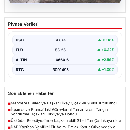
06.08.2026
İspanya ve Fransa’daki Görevlerini
Piyasa Verileri
Tamamlayan Yangın Söndürme Uçakları
Türkiye’ye Döndü
USD
47.74
▲ +0.18%
Orman Genel Müdürlüğü tarafından yapılan açıklamada,
yaz aylarında İspanya ve Fransa’da meydana gelen
EUR
55.25
▲ +0.32%
büyük…
ALTIN
6660.6
▲ +2.59%
BTC
3091495
▲ +1.00%
Son Eklenen Haberler
Menderes Belediye Başkanı İlkay Çiçek ve 9 Kişi Tutuklandı
■
İspanya ve Fransa’daki Görevlerini Tamamlayan Yangın
■
Söndürme Uçakları Türkiye’ye Döndü
Üsküdar Belediyesi’nde başkanvekili Sibel Tan Çetinkaya oldu
■
DAP Yapı’dan Yenilikçi Bir Adım: Emlak Konut Güvencesiyle
■