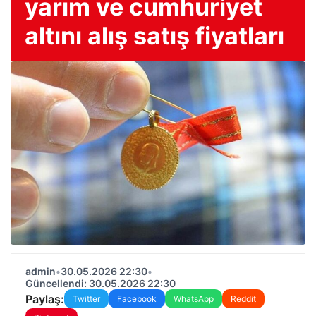
yarım ve cumhuriyet
altını alış satış fiyatları
admin
•
30.05.2026 22:30
•
Güncellendi: 30.05.2026 22:30
Paylaş:
Twitter
Facebook
WhatsApp
Reddit