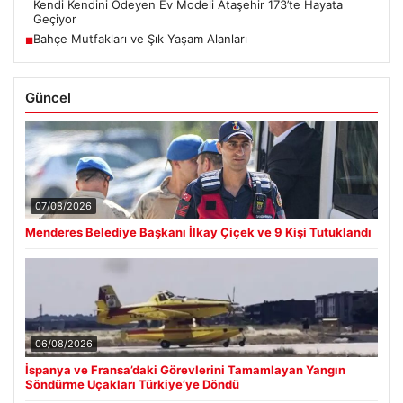
Kendi Kendini Ödeyen Ev Modeli Ataşehir 173’te Hayata
Geçiyor
Bahçe Mutfakları ve Şık Yaşam Alanları
■
Güncel
07/08/2026
Menderes Belediye Başkanı İlkay Çiçek ve 9 Kişi Tutuklandı
06/08/2026
İspanya ve Fransa’daki Görevlerini Tamamlayan Yangın
Söndürme Uçakları Türkiye’ye Döndü