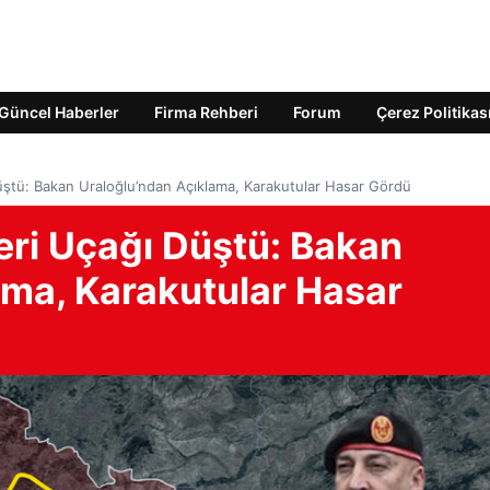
Güncel Haberler
Firma Rehberi
Forum
Çerez Politikas
üştü: Bakan Uraloğlu’ndan Açıklama, Karakutular Hasar Gördü
eri Uçağı Düştü: Bakan
ama, Karakutular Hasar