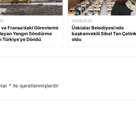
26
05/08/2026
 ve Fransa’daki Görevlerini
Üsküdar Belediyesi’nde
ayan Yangın Söndürme
başkanvekili Sibel Tan Çetin
ı Türkiye’ye Döndü
oldu
nlar
*
ile işaretlenmişlerdir