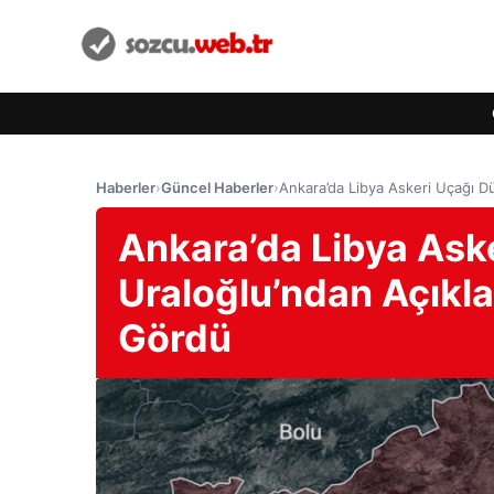
Haberler
›
Güncel Haberler
›
Ankara’da Libya Askeri Uçağı D
Ankara’da Libya Ask
Uraloğlu’ndan Açıkl
Gördü