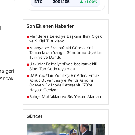
meydana gelen büyük…
BTC
3091495
▲ +1.00%
Son Eklenen Haberler
i
Menderes Belediye Başkanı İlkay Çiçek
■
ve 9 Kişi Tutuklandı
İspanya ve Fransa’daki Görevlerini
■
Tamamlayan Yangın Söndürme Uçakları
Türkiye’ye Döndü
Üsküdar Belediyesi’nde başkanvekili
■
Sibel Tan Çetinkaya oldu
na geri
DAP Yapı’dan Yenilikçi Bir Adım: Emlak
■
 Ancak,
Konut Güvencesiyle Kendi Kendini
Ödeyen Ev Modeli Ataşehir 173’te
Hayata Geçiyor
Bahçe Mutfakları ve Şık Yaşam Alanları
■
Güncel