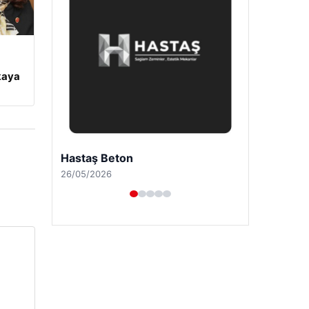
kaya
Enes Kaplan Avukatlık Bürosu
28/04/2026