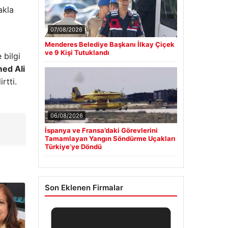
akla
07/08/2026
Menderes Belediye Başkanı İlkay Çiçek
ve 9 Kişi Tutuklandı
 bilgi
ed Ali
rtti.
06/08/2026
İspanya ve Fransa’daki Görevlerini
Tamamlayan Yangın Söndürme Uçakları
Türkiye’ye Döndü
Son Eklenen Firmalar