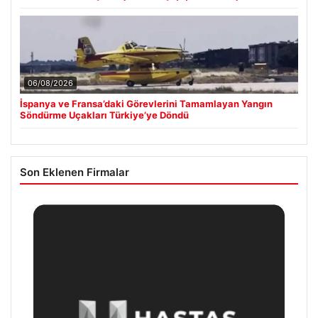
06/08/2026
İspanya ve Fransa’daki Görevlerini Tamamlayan Yangın
Söndürme Uçakları Türkiye’ye Döndü
Son Eklenen Firmalar