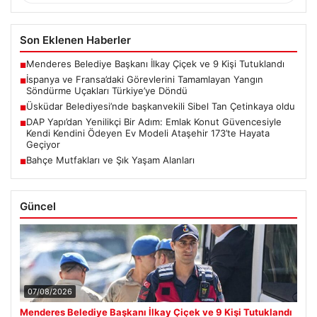
Son Eklenen Haberler
Menderes Belediye Başkanı İlkay Çiçek ve 9 Kişi Tutuklandı
■
İspanya ve Fransa’daki Görevlerini Tamamlayan Yangın
■
Söndürme Uçakları Türkiye’ye Döndü
Üsküdar Belediyesi’nde başkanvekili Sibel Tan Çetinkaya oldu
■
DAP Yapı’dan Yenilikçi Bir Adım: Emlak Konut Güvencesiyle
■
Kendi Kendini Ödeyen Ev Modeli Ataşehir 173’te Hayata
Geçiyor
Bahçe Mutfakları ve Şık Yaşam Alanları
■
Güncel
07/08/2026
Menderes Belediye Başkanı İlkay Çiçek ve 9 Kişi Tutuklandı