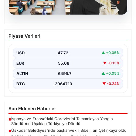
05.08.2026
Üsküdar Belediyesi’nde başkanvekili
Piyasa Verileri
Sibel Tan Çetinkaya oldu
USD
47.72
▲ +0.05%
EUR
55.08
▼ -0.13%
ALTIN
6495.7
▲ +0.05%
BTC
3064710
▼ -0.24%
Son Eklenen Haberler
İspanya ve Fransa’daki Görevlerini Tamamlayan Yangın
■
Söndürme Uçakları Türkiye’ye Döndü
Üsküdar Belediyesi’nde başkanvekili Sibel Tan Çetinkaya oldu
■