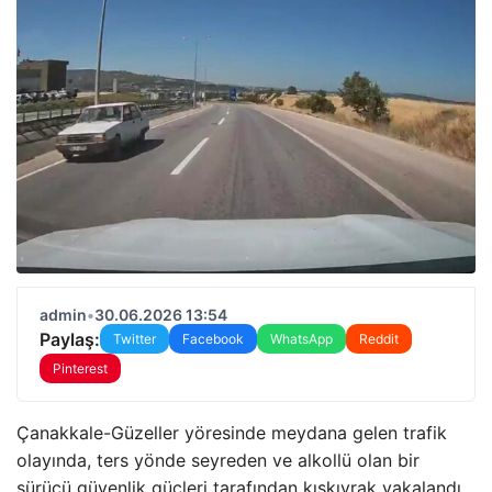
admin
•
30.06.2026 13:54
Paylaş:
Twitter
Facebook
WhatsApp
Reddit
Pinterest
Çanakkale-Güzeller yöresinde meydana gelen trafik
olayında, ters yönde seyreden ve alkollü olan bir
sürücü güvenlik güçleri tarafından kıskıvrak yakalandı.