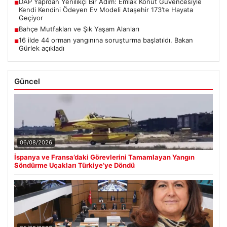
DAP Yapı’dan Yenilikçi Bir Adım: Emlak Konut Güvencesiyle
■
Kendi Kendini Ödeyen Ev Modeli Ataşehir 173’te Hayata
Geçiyor
Bahçe Mutfakları ve Şık Yaşam Alanları
■
16 ilde 44 orman yangınına soruşturma başlatıldı. Bakan
■
Gürlek açıkladı
Güncel
06/08/2026
İspanya ve Fransa’daki Görevlerini Tamamlayan Yangın
Söndürme Uçakları Türkiye’ye Döndü