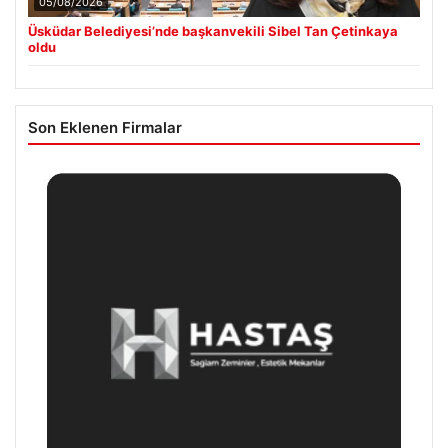
05/08/2026
Üsküdar Belediyesi’nde başkanvekili Sibel Tan Çetinkaya
oldu
Son Eklenen Firmalar