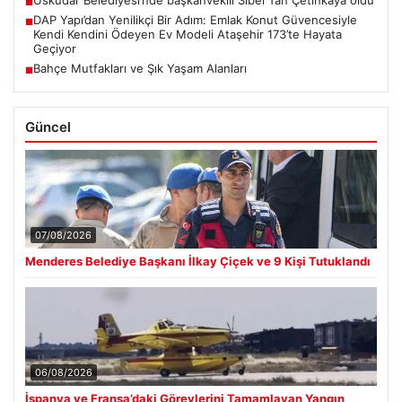
■
DAP Yapı’dan Yenilikçi Bir Adım: Emlak Konut Güvencesiyle
■
Kendi Kendini Ödeyen Ev Modeli Ataşehir 173’te Hayata
Geçiyor
Bahçe Mutfakları ve Şık Yaşam Alanları
■
Güncel
07/08/2026
Menderes Belediye Başkanı İlkay Çiçek ve 9 Kişi Tutuklandı
06/08/2026
İspanya ve Fransa’daki Görevlerini Tamamlayan Yangın