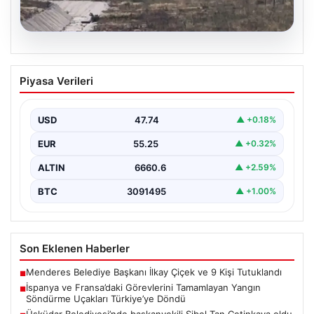
06.08.2026
İspanya ve Fransa’daki Görevlerini
Piyasa Verileri
Tamamlayan Yangın Söndürme Uçakları
Türkiye’ye Döndü
USD
47.74
▲ +0.18%
Orman Genel Müdürlüğü tarafından yapılan açıklamada,
yaz aylarında İspanya ve Fransa’da meydana gelen
EUR
55.25
▲ +0.32%
büyük…
ALTIN
6660.6
▲ +2.59%
BTC
3091495
▲ +1.00%
Son Eklenen Haberler
Menderes Belediye Başkanı İlkay Çiçek ve 9 Kişi Tutuklandı
■
İspanya ve Fransa’daki Görevlerini Tamamlayan Yangın
■
Söndürme Uçakları Türkiye’ye Döndü
Üsküdar Belediyesi’nde başkanvekili Sibel Tan Çetinkaya oldu