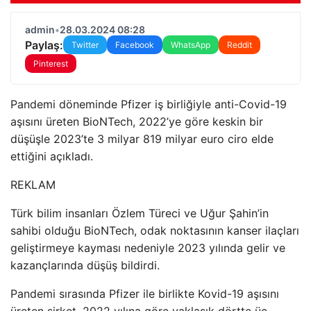
admin
•
28.03.2024 08:28
Paylaş:
Twitter
Facebook
WhatsApp
Reddit
Pinterest
Pandemi döneminde Pfizer iş birliğiyle anti-Covid-19
aşısını üreten BioNTech, 2022’ye göre keskin bir
düşüşle 2023’te 3 milyar 819 milyar euro ciro elde
ettiğini açıkladı.
REKLAM
Türk bilim insanları Özlem Türeci ve Uğur Şahin’in
sahibi olduğu BioNTech, odak noktasının kanser ilaçları
geliştirmeye kayması nedeniyle 2023 yılında gelir ve
kazançlarında düşüş bildirdi.
Pandemi sırasında Pfizer ile birlikte Kovid-19 aşısını