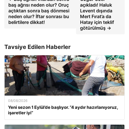
baş ağrısı neden olur? Oruç
açıkladı! Haluk
açtıktan sonra baş dönmesi
Levent dışında
neden olur? İftar sonrası bu
Mert Fırat’a da
belirtilere dikkat!
Hatay için teklif
götürülmüş →
Tavsiye Edilen Haberler
08/08/2026
Yeni sezon 1 Eylül’de başlıyor. “4 aydır hazırlanıyoruz,
işaretler iyi”