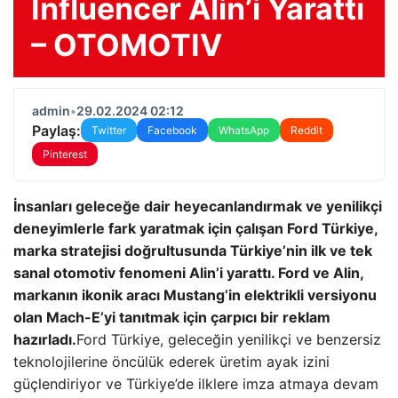
Influencer Alin’i Yarattı
– OTOMOTIV
admin
•
29.02.2024 02:12
Paylaş:
Twitter
Facebook
WhatsApp
Reddit
Pinterest
İnsanları geleceğe dair heyecanlandırmak ve yenilikçi
deneyimlerle fark yaratmak için çalışan Ford Türkiye,
marka stratejisi doğrultusunda Türkiye’nin ilk ve tek
sanal otomotiv fenomeni Alin’i yarattı. Ford ve Alin,
markanın ikonik aracı Mustang’in elektrikli versiyonu
olan Mach-E’yi tanıtmak için çarpıcı bir reklam
hazırladı.
Ford Türkiye, geleceğin yenilikçi ve benzersiz
teknolojilerine öncülük ederek üretim ayak izini
güçlendiriyor ve Türkiye’de ilklere imza atmaya devam