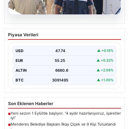
07.08.2026
Menderes Belediye Başkanı İlkay Çiçek
Piyasa Verileri
ve 9 Kişi Tutuklandı
İzmir’in Menderes ilçesinde, belediye başkanı İlkay
Çiçek’in de aralarında bulunduğu isimlere yönelik
USD
47.74
▲ +0.18%
yürütülen kapsamlı…
EUR
55.25
▲ +0.32%
ALTIN
6660.6
▲ +2.59%
BTC
3091495
▲ +1.00%
Son Eklenen Haberler
Yeni sezon 1 Eylül’de başlıyor. “4 aydır hazırlanıyoruz, işaretler
■
iyi”
Menderes Belediye Başkanı İlkay Çiçek ve 9 Kişi Tutuklandı
■