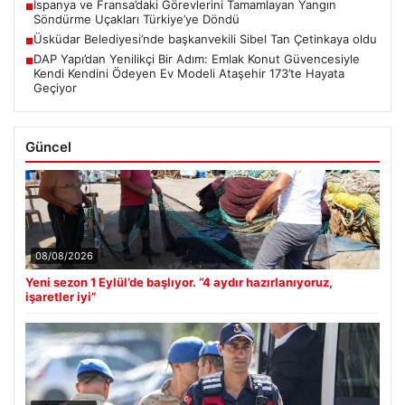
İspanya ve Fransa’daki Görevlerini Tamamlayan Yangın
■
Söndürme Uçakları Türkiye’ye Döndü
Üsküdar Belediyesi’nde başkanvekili Sibel Tan Çetinkaya oldu
■
DAP Yapı’dan Yenilikçi Bir Adım: Emlak Konut Güvencesiyle
■
Kendi Kendini Ödeyen Ev Modeli Ataşehir 173’te Hayata
Geçiyor
Güncel
08/08/2026
Yeni sezon 1 Eylül’de başlıyor. “4 aydır hazırlanıyoruz,
işaretler iyi”