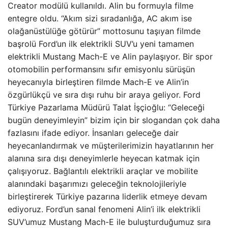
Creator modülü kullanıldı. Alin bu formuyla filme
entegre oldu. “Akım sizi sıradanlığa, AC akım ise
olağanüstülüğe götürür” mottosunu taşıyan filmde
başrolü Ford’un ilk elektrikli SUV’u yeni tamamen
elektrikli Mustang Mach-E ve Alin paylaşıyor. Bir spor
otomobilin performansını sıfır emisyonlu sürüşün
heyecanıyla birleştiren filmde Mach-E ve Alin’in
özgürlükçü ve sıra dışı ruhu bir araya geliyor. Ford
Türkiye Pazarlama Müdürü Talat İşçioğlu: “Geleceği
bugün deneyimleyin” bizim için bir slogandan çok daha
fazlasını ifade ediyor. İnsanları geleceğe dair
heyecanlandırmak ve müşterilerimizin hayatlarının her
alanına sıra dışı deneyimlerle heyecan katmak için
çalışıyoruz. Bağlantılı elektrikli araçlar ve mobilite
alanındaki başarımızı geleceğin teknolojileriyle
birleştirerek Türkiye pazarına liderlik etmeye devam
ediyoruz. Ford’un sanal fenomeni Alin’i ilk elektrikli
SUV’umuz Mustang Mach-E ile buluşturduğumuz sıra