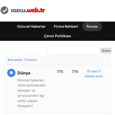
Güncel Haberler
Firma Rehberi
Forum
Çerez Politikası
Ana sayfa
›
Forumlar
775
775
18 saat 11
Dünya
dakika önce
Küresel haberler,
farklı kültürlerden
detaylar ve
yeryüzünden ilgi
çekici yaşam
hikayeleri.