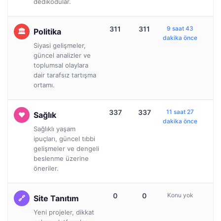
dedikodular.
311
311
9 saat 43
Politika
dakika önce
Siyasi gelişmeler,
güncel analizler ve
toplumsal olaylara
dair tarafsız tartışma
ortamı.
337
337
11 saat 27
Sağlık
dakika önce
Sağlıklı yaşam
ipuçları, güncel tıbbi
gelişmeler ve dengeli
beslenme üzerine
öneriler.
0
0
Konu yok
Site Tanıtım
Yeni projeler, dikkat