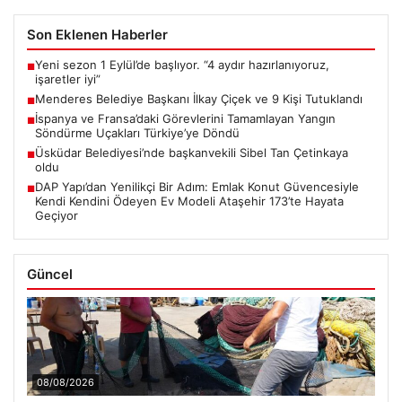
Son Eklenen Haberler
Yeni sezon 1 Eylül’de başlıyor. “4 aydır hazırlanıyoruz,
■
işaretler iyi”
Menderes Belediye Başkanı İlkay Çiçek ve 9 Kişi Tutuklandı
■
İspanya ve Fransa’daki Görevlerini Tamamlayan Yangın
■
Söndürme Uçakları Türkiye’ye Döndü
Üsküdar Belediyesi’nde başkanvekili Sibel Tan Çetinkaya
■
oldu
DAP Yapı’dan Yenilikçi Bir Adım: Emlak Konut Güvencesiyle
■
Kendi Kendini Ödeyen Ev Modeli Ataşehir 173’te Hayata
Geçiyor
Güncel
08/08/2026