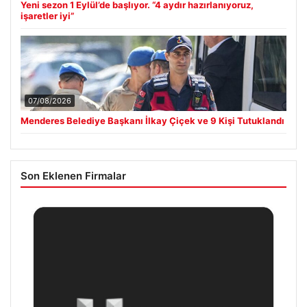
Yeni sezon 1 Eylül’de başlıyor. “4 aydır hazırlanıyoruz,
işaretler iyi”
07/08/2026
Menderes Belediye Başkanı İlkay Çiçek ve 9 Kişi Tutuklandı
Son Eklenen Firmalar