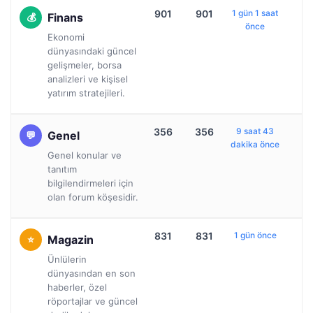
901
901
1 gün 1 saat
Finans
önce
Ekonomi
dünyasındaki güncel
gelişmeler, borsa
analizleri ve kişisel
yatırım stratejileri.
356
356
9 saat 43
Genel
dakika önce
Genel konular ve
tanıtım
bilgilendirmeleri için
olan forum köşesidir.
831
831
1 gün önce
Magazin
Ünlülerin
dünyasından en son
haberler, özel
röportajlar ve güncel