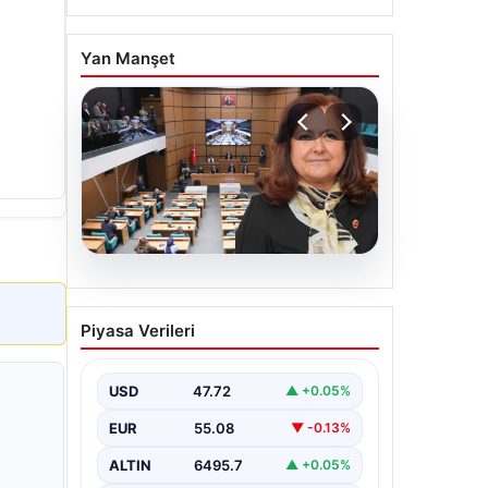
Yan Manşet
05.08.2026
Üsküdar Belediyesi’nde
Piyasa Verileri
başkanvekili Sibel Tan
Çetinkaya oldu
USD
47.72
▲ +0.05%
EUR
55.08
▼ -0.13%
ALTIN
6495.7
▲ +0.05%