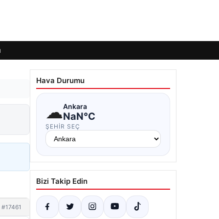
ı
Hava Durumu
☁
Ankara
NaN°C
ŞEHIR SEÇ
Bizi Takip Edin
#17461