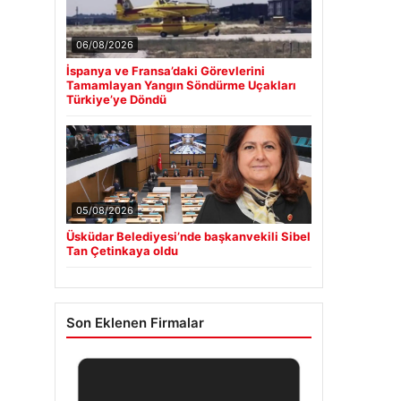
06/08/2026
İspanya ve Fransa’daki Görevlerini
Tamamlayan Yangın Söndürme Uçakları
Türkiye’ye Döndü
05/08/2026
Üsküdar Belediyesi’nde başkanvekili Sibel
Tan Çetinkaya oldu
Son Eklenen Firmalar