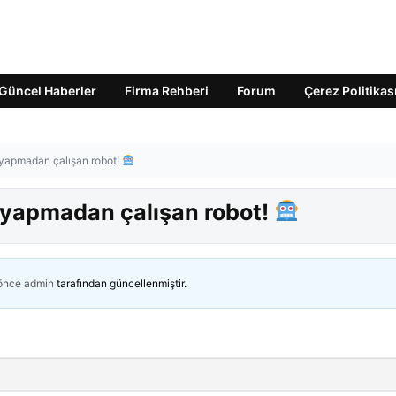
Güncel Haberler
Firma Rehberi
Forum
Çerez Politikas
 yapmadan çalışan robot!
 yapmadan çalışan robot!
 önce
admin
tarafından güncellenmiştir.