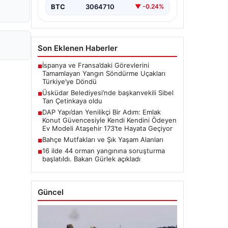
BTC
3064710
▼ -0.24%
Son Eklenen Haberler
İspanya ve Fransa’daki Görevlerini
■
Tamamlayan Yangın Söndürme Uçakları
Türkiye’ye Döndü
Üsküdar Belediyesi’nde başkanvekili Sibel
■
Tan Çetinkaya oldu
DAP Yapı’dan Yenilikçi Bir Adım: Emlak
■
Konut Güvencesiyle Kendi Kendini Ödeyen
Ev Modeli Ataşehir 173’te Hayata Geçiyor
Bahçe Mutfakları ve Şık Yaşam Alanları
■
16 ilde 44 orman yangınına soruşturma
■
başlatıldı. Bakan Gürlek açıkladı
Güncel