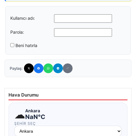
Kullanıcı adı:
Parola:
Beni hatırla
Paylaş:
Hava Durumu
☁
Ankara
NaN°C
ŞEHIR SEÇ