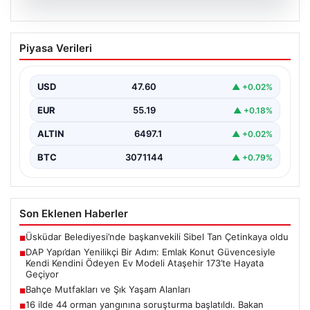
05.08.2026
DAP Yapı’dan Yenilikçi Bir Adım: Emlak
Piyasa Verileri
Konut Güvencesiyle Kendi Kendini
Ödeyen Ev Modeli Ataşehir 173’te
Hayata Geçiyor
USD
47.60
▲ +0.02%
Gayrimenkul sektöründe prestijli ve yenilikçi
EUR
55.19
▲ +0.18%
projeleriyle tanınan DAP Gayrimenkul Geliştirme, dikkat
çekici bir adım…
ALTIN
6497.1
▲ +0.02%
BTC
3071144
▲ +0.79%
Son Eklenen Haberler
Üsküdar Belediyesi’nde başkanvekili Sibel Tan Çetinkaya oldu
■
DAP Yapı’dan Yenilikçi Bir Adım: Emlak Konut Güvencesiyle
■
Kendi Kendini Ödeyen Ev Modeli Ataşehir 173’te Hayata
Geçiyor
Bahçe Mutfakları ve Şık Yaşam Alanları
■
16 ilde 44 orman yangınına soruşturma başlatıldı. Bakan
■