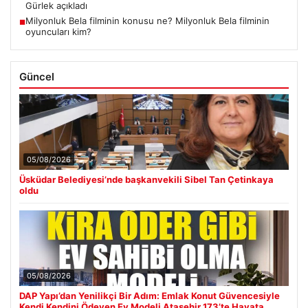
Gürlek açıkladı
Milyonluk Bela filminin konusu ne? Milyonluk Bela filminin
■
oyuncuları kim?
Güncel
05/08/2026
Üsküdar Belediyesi’nde başkanvekili Sibel Tan Çetinkaya
oldu
05/08/2026
DAP Yapı’dan Yenilikçi Bir Adım: Emlak Konut Güvencesiyle
Kendi Kendini Ödeyen Ev Modeli Ataşehir 173’te Hayata