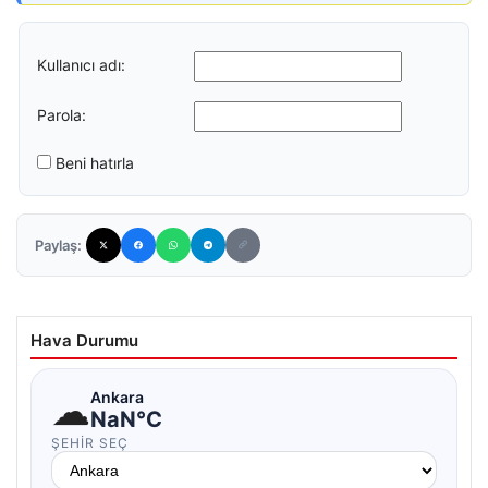
Kullanıcı adı:
Parola:
Beni hatırla
Paylaş:
Hava Durumu
☁
Ankara
NaN°C
ŞEHIR SEÇ