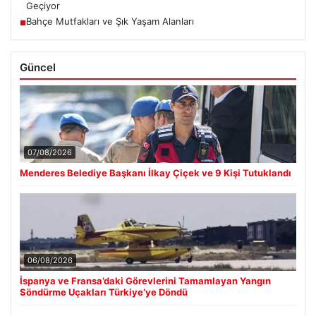
Geçiyor
Bahçe Mutfakları ve Şık Yaşam Alanları
■
Güncel
07/08/2026
Menderes Belediye Başkanı İlkay Çiçek ve 9 Kişi Tutuklandı
06/08/2026
İspanya ve Fransa’daki Görevlerini Tamamlayan Yangın
Söndürme Uçakları Türkiye’ye Döndü