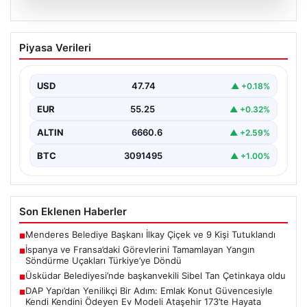
06.08.2026
İspanya ve Fransa’daki Görevlerini
Piyasa Verileri
Tamamlayan Yangın Söndürme Uçakları
Türkiye’ye Döndü
USD
47.74
▲ +0.18%
Orman Genel Müdürlüğü tarafından yapılan açıklamada,
yaz aylarında İspanya ve Fransa’da meydana gelen
EUR
55.25
▲ +0.32%
büyük…
ALTIN
6660.6
▲ +2.59%
BTC
3091495
▲ +1.00%
Son Eklenen Haberler
Menderes Belediye Başkanı İlkay Çiçek ve 9 Kişi Tutuklandı
■
İspanya ve Fransa’daki Görevlerini Tamamlayan Yangın
■
Söndürme Uçakları Türkiye’ye Döndü
Üsküdar Belediyesi’nde başkanvekili Sibel Tan Çetinkaya oldu
■
DAP Yapı’dan Yenilikçi Bir Adım: Emlak Konut Güvencesiyle
■
Kendi Kendini Ödeyen Ev Modeli Ataşehir 173’te Hayata