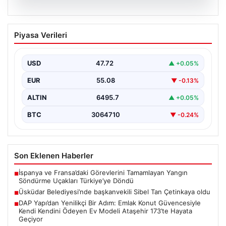
05.08.2026
Üsküdar Belediyesi’nde başkanvekili
Piyasa Verileri
Sibel Tan Çetinkaya oldu
USD
47.72
▲ +0.05%
EUR
55.08
▼ -0.13%
ALTIN
6495.7
▲ +0.05%
BTC
3064710
▼ -0.24%
Son Eklenen Haberler
İspanya ve Fransa’daki Görevlerini Tamamlayan Yangın
■
Söndürme Uçakları Türkiye’ye Döndü
Üsküdar Belediyesi’nde başkanvekili Sibel Tan Çetinkaya oldu
■
DAP Yapı’dan Yenilikçi Bir Adım: Emlak Konut Güvencesiyle
■
Kendi Kendini Ödeyen Ev Modeli Ataşehir 173’te Hayata
Geçiyor