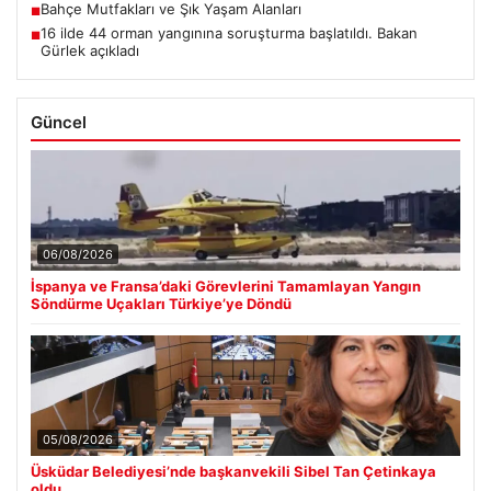
Bahçe Mutfakları ve Şık Yaşam Alanları
■
16 ilde 44 orman yangınına soruşturma başlatıldı. Bakan
■
Gürlek açıkladı
Güncel
06/08/2026
İspanya ve Fransa’daki Görevlerini Tamamlayan Yangın
Söndürme Uçakları Türkiye’ye Döndü
05/08/2026
Üsküdar Belediyesi’nde başkanvekili Sibel Tan Çetinkaya
oldu