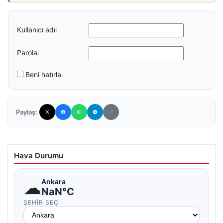
Kullanıcı adı:
Parola:
Beni hatırla
Paylaş:
Hava Durumu
☁
Ankara
NaN°C
ŞEHIR SEÇ