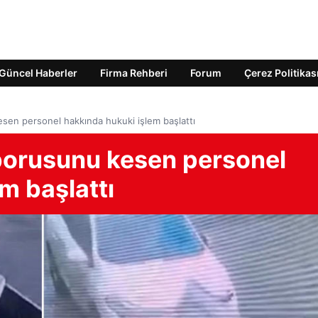
Güncel Haberler
Firma Rehberi
Forum
Çerez Politikas
esen personel hakkında hukuki işlem başlattı
 borusunu kesen personel
m başlattı