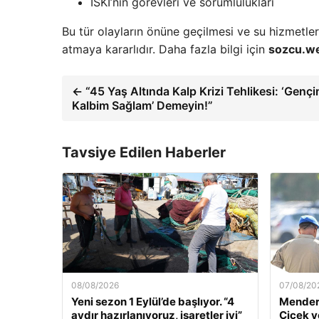
İSKİ’nin görevleri ve sorumlulukları
Bu tür olayların önüne geçilmesi ve su hizmetleri
atmaya kararlıdır. Daha fazla bilgi için
sozcu.we
← “45 Yaş Altında Kalp Krizi Tehlikesi: ‘Gençi
Kalbim Sağlam’ Demeyin!”
Tavsiye Edilen Haberler
08/08/2026
07/08/20
Yeni sezon 1 Eylül’de başlıyor. “4
Mendere
aydır hazırlanıyoruz, işaretler iyi”
Çiçek v