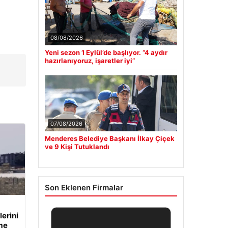
08/08/2026
Yeni sezon 1 Eylül’de başlıyor. “4 aydır
hazırlanıyoruz, işaretler iyi”
07/08/2026
Menderes Belediye Başkanı İlkay Çiçek
ve 9 Kişi Tutuklandı
Son Eklenen Firmalar
erini
me