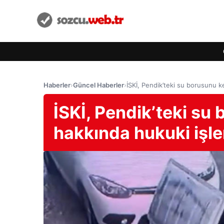
Haberler
›
Güncel Haberler
›
İSKİ, Pendik’teki su borusunu k
İSKİ, Pendik’teki su
hakkında hukuki işle