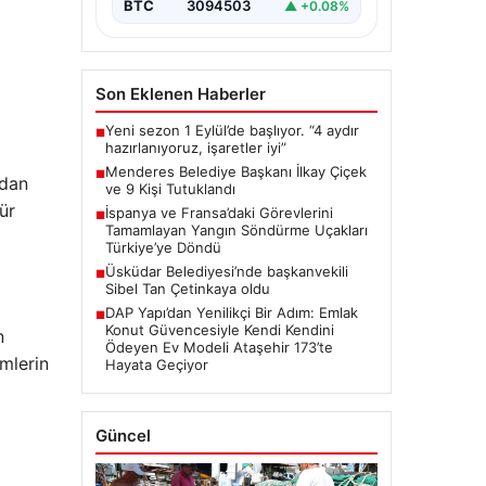
BTC
3094503
▲ +0.08%
Son Eklenen Haberler
Yeni sezon 1 Eylül’de başlıyor. “4 aydır
■
hazırlanıyoruz, işaretler iyi”
Menderes Belediye Başkanı İlkay Çiçek
■
ndan
ve 9 Kişi Tutuklandı
ür
İspanya ve Fransa’daki Görevlerini
■
Tamamlayan Yangın Söndürme Uçakları
Türkiye’ye Döndü
Üsküdar Belediyesi’nde başkanvekili
■
Sibel Tan Çetinkaya oldu
DAP Yapı’dan Yenilikçi Bir Adım: Emlak
■
Konut Güvencesiyle Kendi Kendini
n
Ödeyen Ev Modeli Ataşehir 173’te
emlerin
Hayata Geçiyor
Güncel