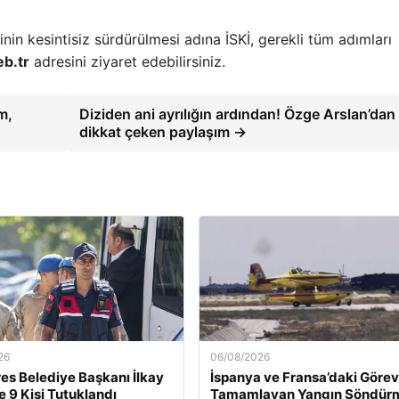
nin kesintisiz sürdürülmesi adına İSKİ, gerekli tüm adımları
b.tr
adresini ziyaret edebilirsiniz.
m,
Diziden ani ayrılığın ardından! Özge Arslan’dan
dikkat çeken paylaşım →
26
06/08/2026
s Belediye Başkanı İlkay
İspanya ve Fransa’daki Görevl
e 9 Kişi Tutuklandı
Tamamlayan Yangın Söndür