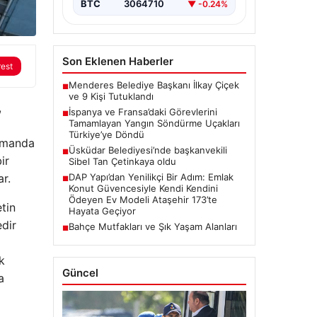
meydana gelen büyük…
BTC
3064710
▼ -0.24%
Son Eklenen Haberler
rest
Menderes Belediye Başkanı İlkay Çiçek
■
ve 9 Kişi Tutuklandı
,
İspanya ve Fransa’daki Görevlerini
■
Tamamlayan Yangın Söndürme Uçakları
Türkiye’ye Döndü
zamanda
Üsküdar Belediyesi’nde başkanvekili
■
ir
Sibel Tan Çetinkaya oldu
r.
DAP Yapı’dan Yenilikçi Bir Adım: Emlak
■
Konut Güvencesiyle Kendi Kendini
Ödeyen Ev Modeli Ataşehir 173’te
tin
Hayata Geçiyor
edir
Bahçe Mutfakları ve Şık Yaşam Alanları
■
k
Güncel
a