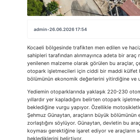
admin
•
26.06.2026 17:54
Kocaeli bölgesinde trafikten men edilen ve haci
sahipleri tarafından alınmayınca adeta bir ara
yenilenen malzeme olarak görülen bu araçlar, çe
otopark işletmecileri için ciddi bir maddi külfet 
bölümünün ekonomik değerlerini yitirdiğine ve u
Yediemin otoparklarında yaklaşık 220-230 otom
yıllardır yer kapladığını belirten otopark işletm
beklediğine vurgu yapıyor. Özellikle motosikletle
Şehmuz Günaytan, araçların büyük bölümünün 
zorlaştığını söylüyor. Günaytan, devletin bu ara
koyması gerektiğine işaret ediyor ve araçların 
beklediklerini belirtiyor.