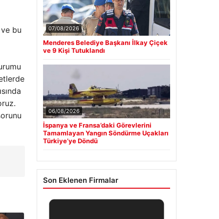
u ve bu
07/08/2026
Menderes Belediye Başkanı İlkay Çiçek
ve 9 Kişi Tutuklandı
durumu
etlerde
ısında
oruz.
06/08/2026
sorunu
İspanya ve Fransa’daki Görevlerini
Tamamlayan Yangın Söndürme Uçakları
Türkiye’ye Döndü
Son Eklenen Firmalar