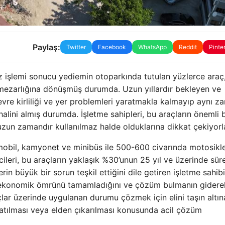
Paylaş:
Twitter
Facebook
WhatsApp
Reddit
Pinte
z işlemi sonucu yediemin otoparkında tutulan yüzlerce araç
ç mezarlığına dönüşmüş durumda. Uzun yıllardır bekleyen ve
vre kirliliği ve yer problemleri yaratmakla kalmayıp aynı 
halini almış durumda. İşletme sahipleri, bu araçların önemli b
zun zamandır kullanılmaz halde olduklarına dikkat çekiyorla
obil, kamyonet ve minibüs ile 500-600 civarında motosikle
ecileri, bu araçların yaklaşık %30’unun 25 yıl ve üzerinde sür
rin büyük bir sorun teşkil ettiğini dile getiren işletme sahibi
ekonomik ömrünü tamamladığını ve çözüm bulmanın gidere
çlar üzerinde uygulanan durumu çözmek için elini taşın altın
satılması veya elden çıkarılması konusunda acil çözüm