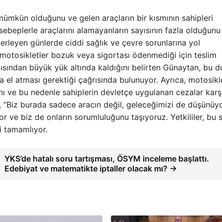
 mümkün olduğunu ve gelen araçların bir kısmının sahipleri
i sebeplerle araçlarını alamayanların sayısının fazla olduğun
erleyen günlerde ciddi sağlık ve çevre sorunlarına yol
motosikletler bozuk veya sigortası ödenmediği için teslim
ısından büyük yük altında kaldığını belirten Günaytan, bu 
a el atması gerektiği çağrısında bulunuyor. Ayrıca, motosikl
ını ve bu nedenle sahiplerin devletçe uygulanan cezalar karş
n, “Biz burada sadece aracın değil, geleceğimizi de düşünüy
r ve biz de onların sorumluluğunu taşıyoruz. Yetkililer, bu 
i tamamlıyor.
YKS’de hatalı soru tartışması, ÖSYM inceleme başlattı.
Edebiyat ve matematikte iptaller olacak mı? →