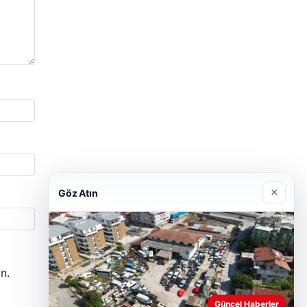
×
Göz Atın
n.
Güncel Haberler