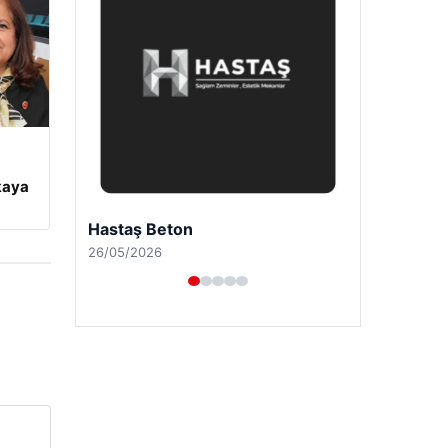
kaya
Enes Kaplan Avukatlık Bürosu
28/04/2026