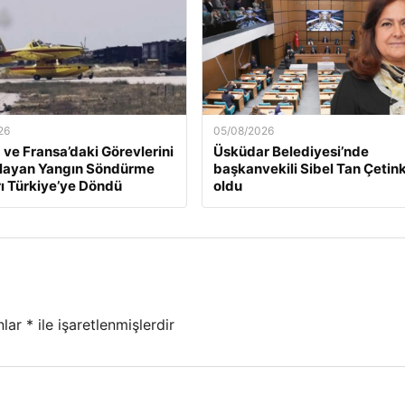
26
05/08/2026
 ve Fransa’daki Görevlerini
Üsküdar Belediyesi’nde
ayan Yangın Söndürme
başkanvekili Sibel Tan Çetin
ı Türkiye’ye Döndü
oldu
nlar
*
ile işaretlenmişlerdir