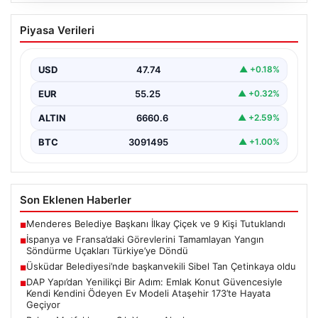
İspanya ve Fransa’daki Görevlerini
Piyasa Verileri
Tamamlayan Yangın Söndürme Uçakları
Türkiye’ye Döndü
USD
47.74
▲ +0.18%
Orman Genel Müdürlüğü tarafından yapılan açıklamada,
yaz aylarında İspanya ve Fransa’da meydana gelen
EUR
55.25
▲ +0.32%
büyük…
ALTIN
6660.6
▲ +2.59%
BTC
3091495
▲ +1.00%
Son Eklenen Haberler
Menderes Belediye Başkanı İlkay Çiçek ve 9 Kişi Tutuklandı
■
İspanya ve Fransa’daki Görevlerini Tamamlayan Yangın
■
Söndürme Uçakları Türkiye’ye Döndü
Üsküdar Belediyesi’nde başkanvekili Sibel Tan Çetinkaya oldu
■
DAP Yapı’dan Yenilikçi Bir Adım: Emlak Konut Güvencesiyle
■
Kendi Kendini Ödeyen Ev Modeli Ataşehir 173’te Hayata
Geçiyor