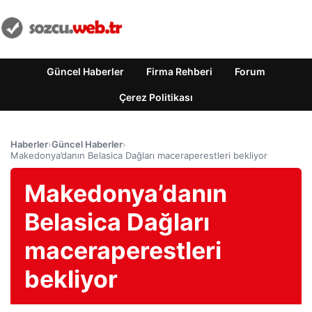
Güncel Haberler
Firma Rehberi
Forum
Çerez Politikası
Haberler
›
Güncel Haberler
›
Makedonya’danın Belasica Dağları maceraperestleri bekliyor
Makedonya’danın
Belasica Dağları
maceraperestleri
bekliyor