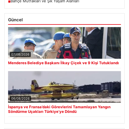
Bahçe Mutfakları ve Şık Yaşam Alanları
■
Güncel
07/08/2026
Menderes Belediye Başkanı İlkay Çiçek ve 9 Kişi Tutuklandı
06/08/2026
İspanya ve Fransa’daki Görevlerini Tamamlayan Yangın
Söndürme Uçakları Türkiye’ye Döndü