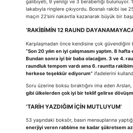
galibiyeti, 9 yenilgi ve 3 beraberliği bulunuyor.
lakabıyla ringlere çıkıyordu. Bosnalı rakibi ise 
maçın 22’sini nakavtla kazanarak büyük bir başa
‘RAKİBİMİN 12 RAUND DAYANAMAYACA
Karşılaşmadan önce kendisine çok güvendiğini be
“Son 20 yılın en iyi çalışmasını yaptım. 8 ha
Bundan sonra iyi bir baba olacağım. 3 ve 4. ra
raundluk tempom vardı ama 6. rauntta rakibi
herkese teşekkür ediyorum”
ifadelerini kulland
Soru üzerine boksu bıraktığını ima eden Arslan,
gibi ülkelerden çok iyi bir teklif gelirse döv
‘TARİH YAZDIĞIM İÇİN MUTLUYUM’
53 yaşındaki boksör, basın mensuplarına yaptı
enerjiyi veren rabbime ne kadar şükretsem az