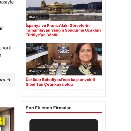
asıyla
.
06/08/2026
İspanya ve Fransa’daki Görevlerini
ir
Tamamlayan Yangın Söndürme Uçakları
Türkiye’ye Döndü
enörü
n
05/08/2026
ews →
Üsküdar Belediyesi’nde başkanvekili
Sibel Tan Çetinkaya oldu
Son Eklenen Firmalar