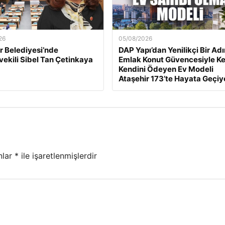
26
05/08/2026
 Belediyesi’nde
DAP Yapı’dan Yenilikçi Bir Ad
ekili Sibel Tan Çetinkaya
Emlak Konut Güvencesiyle K
Kendini Ödeyen Ev Modeli
Ataşehir 173’te Hayata Geçiy
nlar
*
ile işaretlenmişlerdir