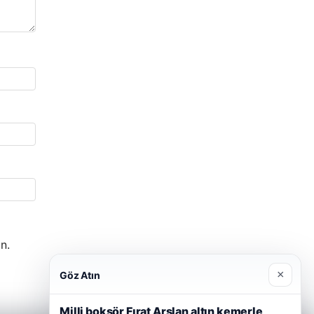
n.
×
Göz Atın
Milli boksör Fırat Arslan altın kemerle