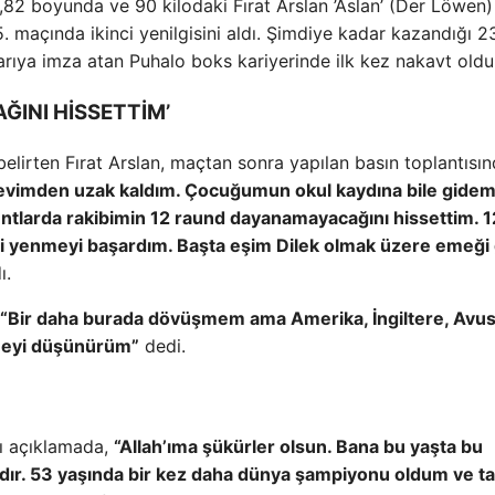
 1,82 boyunda ve 90 kilodaki Fırat Arslan ’Aslan’ (Der Löwen)
25. maçında ikinci yenilgisini aldı. Şimdiye kadar kazandığı 2
rıya imza atan Puhalo boks kariyerinde ilk kez nakavt oldu
ĞINI HİSSETTİM’
lirten Fırat Arslan, maçtan sonra yapılan basın toplantısın
fta evimden uzak kaldım. Çocuğumun okul kaydına bile gide
untlarda rakibimin 12 raund dayanamayacağını hissettim. 1
mi yenmeyi başardım. Başta eşim Dilek olmak üzere emeği
ı.
“Bir daha burada dövüşmem ama Amerika, İngiltere, Avus
üşmeyi düşünürüm”
dedi.
ğı açıklamada,
“Allah’ıma şükürler olsun. Bana bu yaşta bu
dır. 53 yaşında bir kez daha dünya şampiyonu oldum ve ta