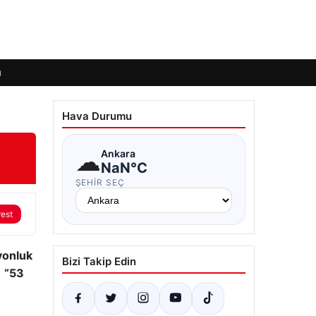
ı
Hava Durumu
☁
Ankara
NaN°C
ŞEHIR SEÇ
rest
yonluk
Bizi Takip Edin
,
“53