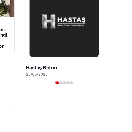
ım:
endi
or
Enes Kaplan Avukatlık Bürosu
28/04/2026