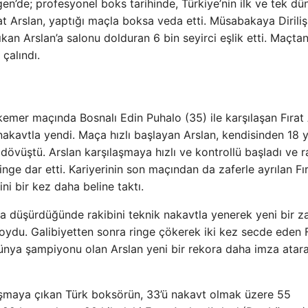
en’de; profesyonel boks tarihinde, Türkiye’nin ilk ve tek dü
t Arslan, yaptığı maçla boksa veda etti. Müsabakaya Diriliş
çıkan Arslan’a salonu dolduran 6 bin seyirci eşlik etti. Maçta
çalındı.
mer maçında Bosnalı Edin Puhalo (35) ile karşılaşan Fırat 
nakavtla yendi. Maça hızlı başlayan Arslan, kendisinden 18 
dövüştü. Arslan karşılaşmaya hızlı ve kontrollü başladı ve r
ringe dar etti. Kariyerinin son maçından da zaferle ayrılan Fı
i bir kez daha beline taktı.
fa düşürdüğünde rakibini teknik nakavtla yenerek yeni bir z
oydu. Galibiyetten sonra ringe çökerek iki kez secde eden F
 dünya şampiyonu olan Arslan yeni bir rekora daha imza atar
laşmaya çıkan Türk boksörün, 33’ü nakavt olmak üzere 55