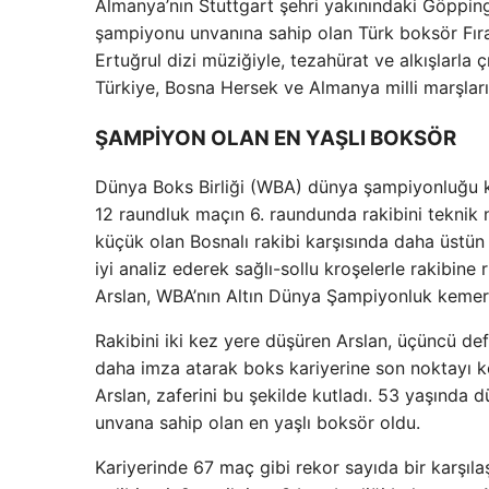
Almanya’nın Stuttgart şehri yakınındaki Göpping
şampiyonu unvanına sahip olan Türk boksör Fıra
Ertuğrul dizi müziğiyle, tezahürat ve alkışlarla 
Türkiye, Bosna Hersek ve Almanya milli marşları 
ŞAMPİYON OLAN EN YAŞLI BOKSÖR
Dünya Boks Birliği (WBA) dünya şampiyonluğu ke
12 raundluk maçın 6. raundunda rakibini teknik 
küçük olan Bosnalı rakibi karşısında daha üstün 
iyi analiz ederek sağlı-sollu kroşelerle rakibine 
Arslan, WBA’nın Altın Dünya Şampiyonluk kemerin
Rakibini iki kez yere düşüren Arslan, üçüncü de
daha imza atarak boks kariyerine son noktayı k
Arslan, zaferini bu şekilde kutladı. 53 yaşında
unvana sahip olan en yaşlı boksör oldu.
Kariyerinde 67 maç gibi rekor sayıda bir karşı