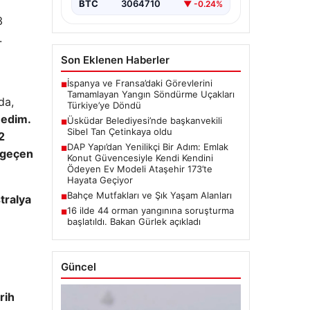
BTC
3064710
▼ -0.24%
3
.
Son Eklenen Haberler
İspanya ve Fransa’daki Görevlerini
■
Tamamlayan Yangın Söndürme Uçakları
da,
Türkiye’ye Döndü
medim.
Üsküdar Belediyesi’nde başkanvekili
■
Sibel Tan Çetinkaya oldu
2
DAP Yapı’dan Yenilikçi Bir Adım: Emlak
■
 geçen
Konut Güvencesiyle Kendi Kendini
Ödeyen Ev Modeli Ataşehir 173’te
Hayata Geçiyor
Bahçe Mutfakları ve Şık Yaşam Alanları
tralya
■
16 ilde 44 orman yangınına soruşturma
■
başlatıldı. Bakan Gürlek açıkladı
Güncel
rih