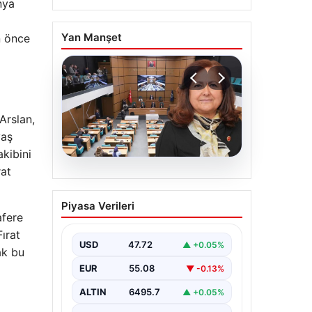
nya
Yan Manşet
n önce
Arslan,
yaş
akibini
rat
05.08.2026
Üsküdar Belediyesi’nde
Piyasa Verileri
başkanvekili Sibel Tan
afere
Çetinkaya oldu
ırat
USD
47.72
▲ +0.05%
ak bu
EUR
55.08
▼ -0.13%
ALTIN
6495.7
▲ +0.05%