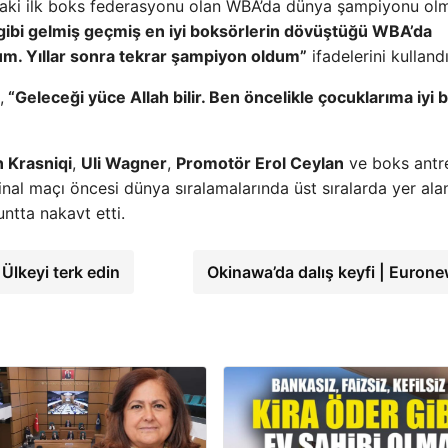
aki ilk boks federasyonu olan WBA’da dünya şampiyonu olm
ibi gelmiş geçmiş en iyi boksörlerin dövüştüğü WBA’da
. Yıllar sonra tekrar şampiyon oldum”
ifadelerini kullandı
,
“Geleceği yüce Allah bilir. Ben öncelikle çocuklarıma iyi b
 Krasniqi
,
Uli Wagner
,
Promotör Erol Ceylan
ve boks antr
Final maçı öncesi dünya sıralamalarında üst sıralarda yer ala
untta nakavt etti.
Ülkeyi terk edin
Okinawa’da dalış keyfi | Euron