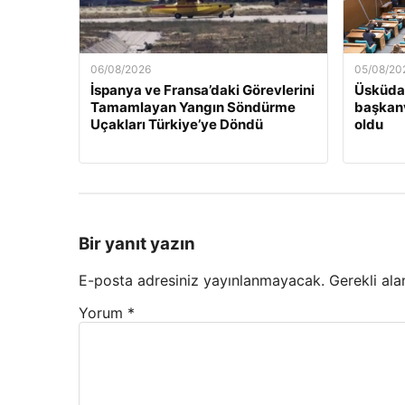
06/08/2026
05/08/20
İspanya ve Fransa’daki Görevlerini
Üsküdar
Tamamlayan Yangın Söndürme
başkanv
Uçakları Türkiye’ye Döndü
oldu
Bir yanıt yazın
E-posta adresiniz yayınlanmayacak.
Gerekli ala
Yorum
*