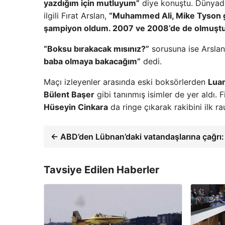
yazdığım için mutluyum”
diye konuştu. Dünyad
ilgili Fırat Arslan,
“Muhammed Ali, Mike Tyson g
şampiyon oldum. 2007 ve 2008’de de olmuştum
“Boksu bırakacak mısınız?”
sorusuna ise Arslan
baba olmaya bakacağım”
dedi.
Maçı izleyenler arasında eski boksörlerden
Luan
Bülent Başer
gibi tanınmış isimler de yer aldı. 
Hüseyin Cinkara
da ringe çıkarak rakibini ilk ra
← ABD’den Lübnan’daki vatandaşlarına çağrı: 
Tavsiye Edilen Haberler