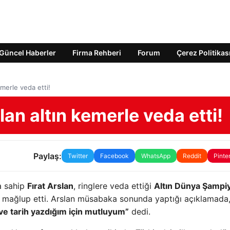
Güncel Haberler
Firma Rehberi
Forum
Çerez Politikas
emerle veda etti!
lan altın kemerle veda etti!
Paylaş:
Twitter
Facebook
WhatsApp
Reddit
Pinte
a sahip
Fırat Arslan
, ringlere veda ettiği
Altın Dünya Şampi
a mağlup etti. Arslan müsabaka sonunda yaptığı açıklamada
e tarih yazdığım için mutluyum”
dedi.