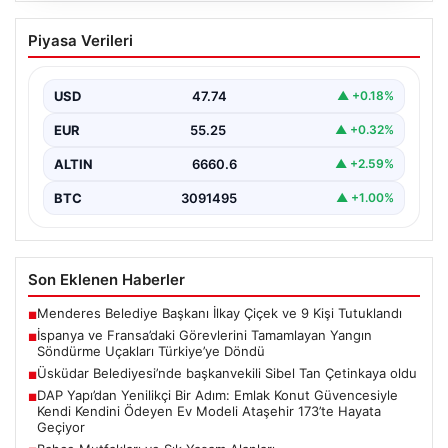
İspanya ve Fransa’daki Görevlerini
Piyasa Verileri
Tamamlayan Yangın Söndürme Uçakları
Türkiye’ye Döndü
USD
47.74
▲ +0.18%
Orman Genel Müdürlüğü tarafından yapılan açıklamada,
yaz aylarında İspanya ve Fransa’da meydana gelen
EUR
55.25
▲ +0.32%
büyük…
ALTIN
6660.6
▲ +2.59%
BTC
3091495
▲ +1.00%
Son Eklenen Haberler
Menderes Belediye Başkanı İlkay Çiçek ve 9 Kişi Tutuklandı
■
İspanya ve Fransa’daki Görevlerini Tamamlayan Yangın
■
Söndürme Uçakları Türkiye’ye Döndü
Üsküdar Belediyesi’nde başkanvekili Sibel Tan Çetinkaya oldu
■
DAP Yapı’dan Yenilikçi Bir Adım: Emlak Konut Güvencesiyle
■
Kendi Kendini Ödeyen Ev Modeli Ataşehir 173’te Hayata
Geçiyor