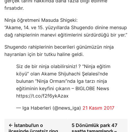
gerçek tarihi hakkında daha fazla bilgi edinme
fırsatıdır.
Ninja öğretmeni Masuda Shigeki:
“Akame, 14. ve 15. yüzyıllarda Shugendo dinine mensup
dağ rahiplerinin manevi eğitimlerini sürdürdüğü bir yer.”
Shugendo rahiplerinin becerileri günümüzün ninja
hayranları için bir tutku haline geldi.
Siz de bir ninja olabilirsiniz! ? “Ninja eğitim
köyü” olan Akame Shijuhachi Şelalesi’nde
bulunan “Ninja Ormanı”nda Iga tarzı ninja
eğitiminin keyfini çıkarın – BIGLOBE News
https://t.co/f2f6ykAzax
— Iga Haberleri (@news_iga)
21 Kasım 2017
← İstanbul’un o
5 Dönümlük park 47
ilçesinde ücretsiz ring
saatte tamamlandı –