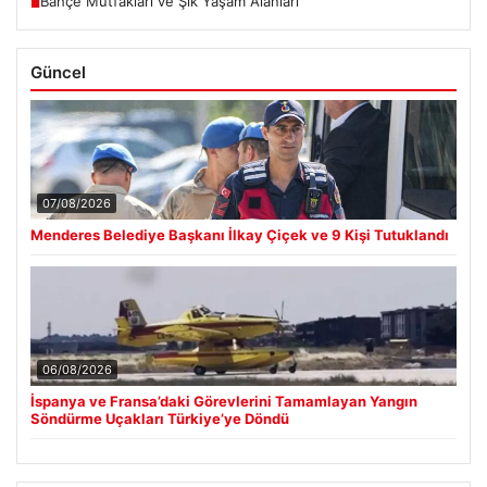
Bahçe Mutfakları ve Şık Yaşam Alanları
■
Güncel
07/08/2026
Menderes Belediye Başkanı İlkay Çiçek ve 9 Kişi Tutuklandı
06/08/2026
İspanya ve Fransa’daki Görevlerini Tamamlayan Yangın
Söndürme Uçakları Türkiye’ye Döndü