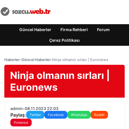
Güncel Haberler
Firma Rehberi
Forum
Çerez Politikası
Haberler
›
Güncel Haberler
›
Ninja olmanın sırları | Euronews
Ninja olmanın sırları |
Euronews
admin
•
08.11.2023 22:03
Paylaş:
Twitter
Facebook
WhatsApp
Reddit
Pinterest