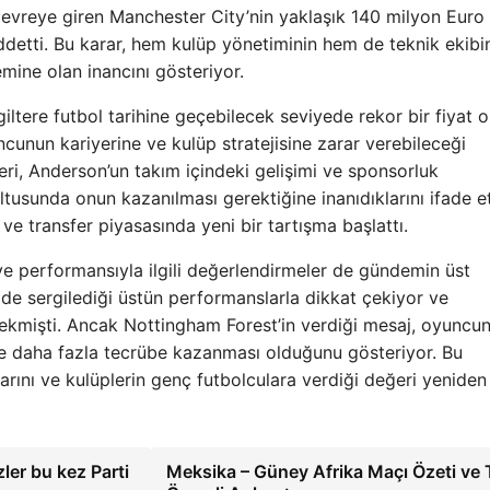
devreye giren Manchester City’nin yaklaşık 140 milyon Euro
reddetti. Bu karar, hem kulüp yönetiminin hem de teknik ekibi
mine olan inancını gösteriyor.
giltere futbol tarihine geçebilecek seviyede rekor bir fiyat 
cunun kariyerine ve kulüp stratejisine zarar verebileceği
lileri, Anderson’un takım içindeki gelişimi ve sponsorluk
ltusunda onun kazanılması gerektiğine inanıdıklarını ifade et
e transfer piyasasında yeni bir tartışma başlattı.
 ve performansıyla ilgili değerlendirmeler de gündemin üst
mde sergilediği üstün performanslarla dikkat çekiyor ve
 çekmişti. Ancak Nottingham Forest’in verdiği mesaj, oyuncu
ve daha fazla tecrübe kazanması olduğunu gösteriyor. Bu
alarını ve kulüplerin genç futbolculara verdiği değeri yeniden
ler bu kez Parti
Meksika – Güney Afrika Maçı Özeti ve