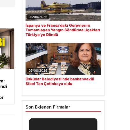
06/08/2026
İspanya ve Fransa’daki Görevlerini
Tamamlayan Yangın Söndürme Uçakları
Türkiye’ye Döndü
05/08/2026
Üsküdar Belediyesi’nde başkanvekili
ım:
Sibel Tan Çetinkaya oldu
endi
or
Son Eklenen Firmalar