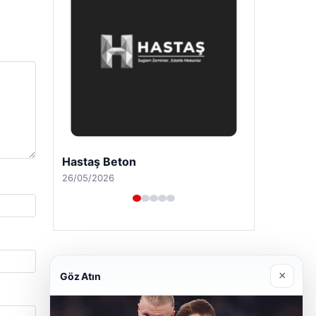
Enes Kaplan Avukatlık Bürosu
28/04/2026
×
Göz Atın