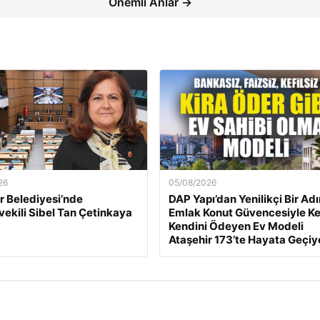
Önemli Anlar →
26
05/08/2026
 Belediyesi’nde
DAP Yapı’dan Yenilikçi Bir Ad
ekili Sibel Tan Çetinkaya
Emlak Konut Güvencesiyle K
Kendini Ödeyen Ev Modeli
Ataşehir 173’te Hayata Geçiy