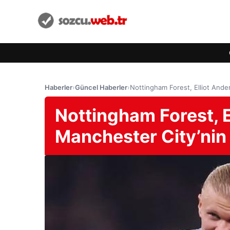
Haberler
›
Güncel Haberler
›
Nottingham Forest, Elliot Ander
Nottingham Forest, E
Manchester City’nin 