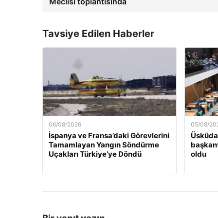
Meclisi toplantısında
Tavsiye Edilen Haberler
06/08/2026
05/08/20
İspanya ve Fransa’daki Görevlerini
Üsküdar
Tamamlayan Yangın Söndürme
başkanv
Uçakları Türkiye’ye Döndü
oldu