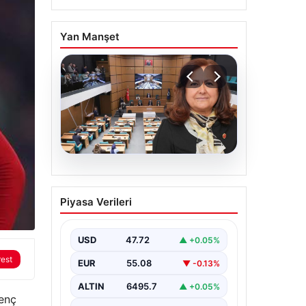
Yan Manşet
05.08.2026
Üsküdar Belediyesi’nde
Piyasa Verileri
başkanvekili Sibel Tan
Çetinkaya oldu
USD
47.72
▲ +0.05%
rest
EUR
55.08
▼ -0.13%
ALTIN
6495.7
▲ +0.05%
genç