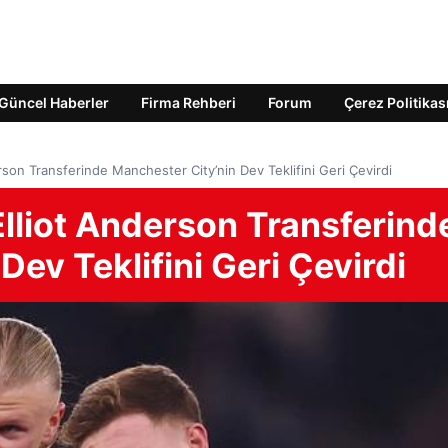
Güncel Haberler
Firma Rehberi
Forum
Çerez Politikas
son Transferinde Manchester City’nin Dev Teklifini Geri Çevirdi
lliot Anderson Transferind
Dev Teklifini Geri Çevirdi