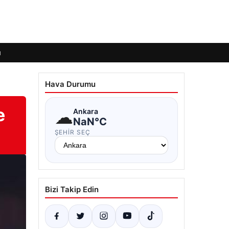
ı
Hava Durumu
e
☁
Ankara
NaN°C
ŞEHIR SEÇ
Bizi Takip Edin