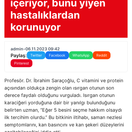
içeriyor, bunu yiyen
hastalıklardan
korunuyor
admin
•
06.11.2023 09:42
Paylaş:
Twitter
Facebook
WhatsApp
Reddit
Pinterest
Profesör. Dr. İbrahim Saraçoğlu, C vitamini ve protein
açısından oldukça zengin olan ısırgan otunun son
derece faydalı olduğunu vurguladı. Isırgan otunun
karaciğeri yorduğuna dair bir yanılgı bulunduğunu
belirten uzman, “Eğer 5 besini seçme hakkım olsaydı
ilk tercihim olurdu.” Bu bitkinin iltihabı, saman nezlesi
semptomlarını, kan basıncını ve kan şekeri düzeylerini