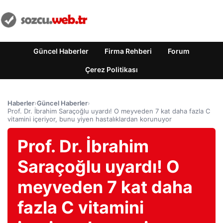
Güncel Haberler
Firma Rehberi
Forum
Çerez Politikası
Haberler
›
Güncel Haberler
›
Prof. Dr. İbrahim Saraçoğlu uyardı! O meyveden 7 kat daha fazla C
vitamini içeriyor, bunu yiyen hastalıklardan korunuyor
Prof. Dr. İbrahim
Saraçoğlu uyardı! O
meyveden 7 kat daha
fazla C vitamini