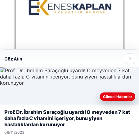
×
Göz Atın
Enes Kaplan Avukatlık Bürosu
28/04/2026
Güncel Haberler
Web sitemizi nasıl kullandığınızı daha iyi anlayabilmek,
Prof. Dr. İbrahim Saraçoğlu uyardı! O meyveden 7 kat
deneyiminizi kişiselleştirmek ve geliştirmek amacıyla çerezler
daha fazla C vitamini içeriyor, bunu yiyen
kullanıyoruz.
Çerez Politikamız
hastalıklardan korunuyor
Reddet
Kabul Et
© 2026 Sözcü Web
06/11/2023