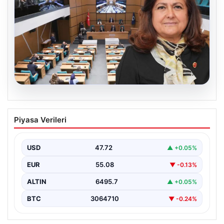
05.08.2026
Üsküdar Belediyesi’nde başkanvekili
Piyasa Verileri
Sibel Tan Çetinkaya oldu
USD
47.72
▲ +0.05%
EUR
55.08
▼ -0.13%
ALTIN
6495.7
▲ +0.05%
BTC
3064710
▼ -0.24%