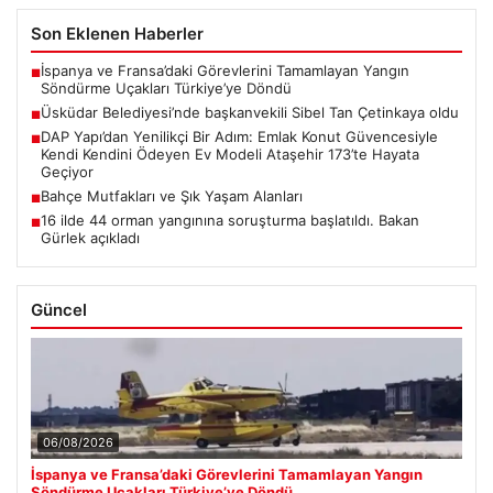
Son Eklenen Haberler
İspanya ve Fransa’daki Görevlerini Tamamlayan Yangın
■
Söndürme Uçakları Türkiye’ye Döndü
Üsküdar Belediyesi’nde başkanvekili Sibel Tan Çetinkaya oldu
■
DAP Yapı’dan Yenilikçi Bir Adım: Emlak Konut Güvencesiyle
■
Kendi Kendini Ödeyen Ev Modeli Ataşehir 173’te Hayata
Geçiyor
Bahçe Mutfakları ve Şık Yaşam Alanları
■
16 ilde 44 orman yangınına soruşturma başlatıldı. Bakan
■
Gürlek açıkladı
Güncel
06/08/2026
İspanya ve Fransa’daki Görevlerini Tamamlayan Yangın
Söndürme Uçakları Türkiye’ye Döndü