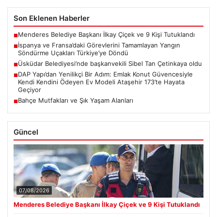
Son Eklenen Haberler
Menderes Belediye Başkanı İlkay Çiçek ve 9 Kişi Tutuklandı
■
İspanya ve Fransa’daki Görevlerini Tamamlayan Yangın
■
Söndürme Uçakları Türkiye’ye Döndü
Üsküdar Belediyesi’nde başkanvekili Sibel Tan Çetinkaya oldu
■
DAP Yapı’dan Yenilikçi Bir Adım: Emlak Konut Güvencesiyle
■
Kendi Kendini Ödeyen Ev Modeli Ataşehir 173’te Hayata
Geçiyor
Bahçe Mutfakları ve Şık Yaşam Alanları
■
Güncel
07/08/2026
Menderes Belediye Başkanı İlkay Çiçek ve 9 Kişi Tutuklandı