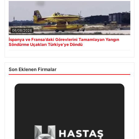
06/08/2026
İspanya ve Fransa’daki Görevlerini Tamamlayan Yangın
Söndürme Uçakları Türkiye’ye Döndü
Son Eklenen Firmalar