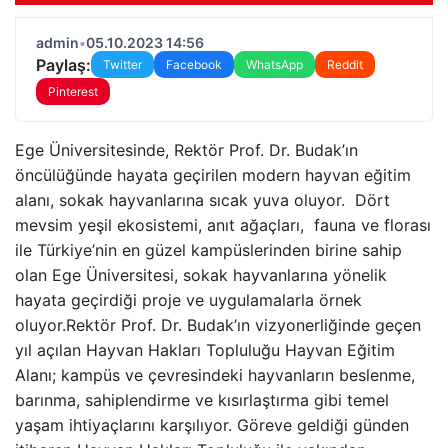
admin
•
05.10.2023 14:56
Paylaş:
Twitter
Facebook
WhatsApp
Reddit
Pinterest
Ege Üniversitesinde, Rektör Prof. Dr. Budak’ın
öncülüğünde hayata geçirilen modern hayvan eğitim
alanı, sokak hayvanlarına sıcak yuva oluyor. Dört
mevsim yeşil ekosistemi, anıt ağaçları, fauna ve florası
ile Türkiye’nin en güzel kampüslerinden birine sahip
olan Ege Üniversitesi, sokak hayvanlarına yönelik
hayata geçirdiği proje ve uygulamalarla örnek
oluyor.Rektör Prof. Dr. Budak’ın vizyonerliğinde geçen
yıl açılan Hayvan Hakları Topluluğu Hayvan Eğitim
Alanı; kampüs ve çevresindeki hayvanların beslenme,
barınma, sahiplendirme ve kısırlaştırma gibi temel
yaşam ihtiyaçlarını karşılıyor. Göreve geldiği günden