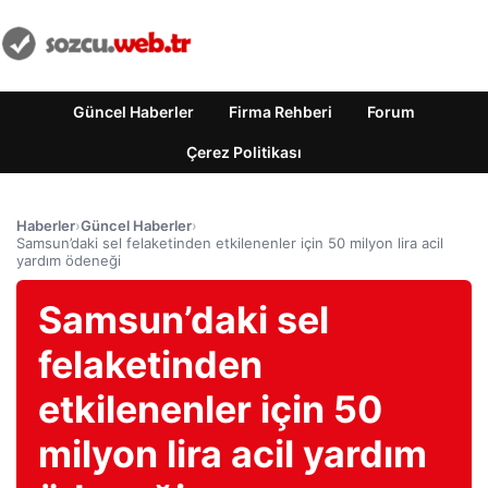
Güncel Haberler
Firma Rehberi
Forum
Çerez Politikası
Haberler
›
Güncel Haberler
›
Samsun’daki sel felaketinden etkilenenler için 50 milyon lira acil
yardım ödeneği
Samsun’daki sel
felaketinden
etkilenenler için 50
milyon lira acil yardım