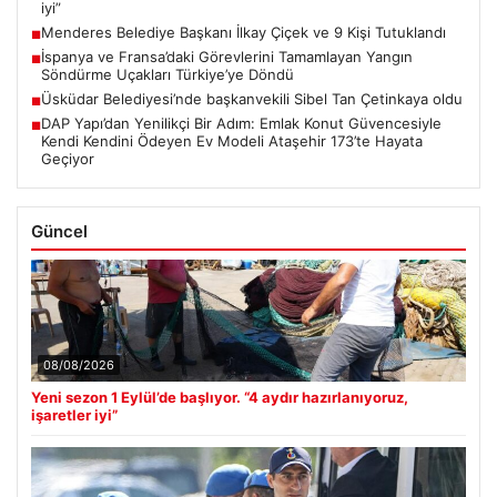
iyi”
Menderes Belediye Başkanı İlkay Çiçek ve 9 Kişi Tutuklandı
■
İspanya ve Fransa’daki Görevlerini Tamamlayan Yangın
■
Söndürme Uçakları Türkiye’ye Döndü
Üsküdar Belediyesi’nde başkanvekili Sibel Tan Çetinkaya oldu
■
DAP Yapı’dan Yenilikçi Bir Adım: Emlak Konut Güvencesiyle
■
Kendi Kendini Ödeyen Ev Modeli Ataşehir 173’te Hayata
Geçiyor
Güncel
08/08/2026
Yeni sezon 1 Eylül’de başlıyor. “4 aydır hazırlanıyoruz,
işaretler iyi”