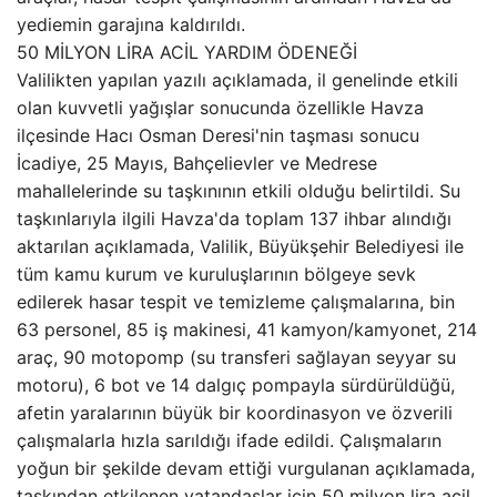
yediemin garajına kaldırıldı.
50 MİLYON LİRA ACİL YARDIM ÖDENEĞİ
Valilikten yapılan yazılı açıklamada, il genelinde etkili
olan kuvvetli yağışlar sonucunda özellikle Havza
ilçesinde Hacı Osman Deresi'nin taşması sonucu
İcadiye, 25 Mayıs, Bahçelievler ve Medrese
mahallelerinde su taşkınının etkili olduğu belirtildi. Su
taşkınlarıyla ilgili Havza'da toplam 137 ihbar alındığı
aktarılan açıklamada, Valilik, Büyükşehir Belediyesi ile
tüm kamu kurum ve kuruluşlarının bölgeye sevk
edilerek hasar tespit ve temizleme çalışmalarına, bin
63 personel, 85 iş makinesi, 41 kamyon/kamyonet, 214
araç, 90 motopomp (su transferi sağlayan seyyar su
motoru), 6 bot ve 14 dalgıç pompayla sürdürüldüğü,
afetin yaralarının büyük bir koordinasyon ve özverili
çalışmalarla hızla sarıldığı ifade edildi. Çalışmaların
yoğun bir şekilde devam ettiği vurgulanan açıklamada,
taşkından etkilenen vatandaşlar için 50 milyon lira acil