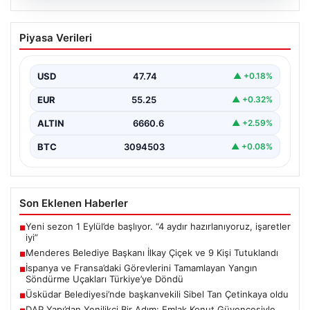
07.08.2026
Menderes Belediye Başkanı İlkay Çiçek
Piyasa Verileri
ve 9 Kişi Tutuklandı
İzmir’in Menderes ilçesinde, belediye başkanı İlkay
Çiçek’in de aralarında bulunduğu isimlere yönelik
USD
47.74
▲ +0.18%
yürütülen kapsamlı…
EUR
55.25
▲ +0.32%
ALTIN
6660.6
▲ +2.59%
BTC
3094503
▲ +0.08%
Son Eklenen Haberler
Yeni sezon 1 Eylül’de başlıyor. “4 aydır hazırlanıyoruz, işaretler
■
iyi”
Menderes Belediye Başkanı İlkay Çiçek ve 9 Kişi Tutuklandı
■
İspanya ve Fransa’daki Görevlerini Tamamlayan Yangın
■
Söndürme Uçakları Türkiye’ye Döndü
Üsküdar Belediyesi’nde başkanvekili Sibel Tan Çetinkaya oldu
■
DAP Yapı’dan Yenilikçi Bir Adım: Emlak Konut Güvencesiyle