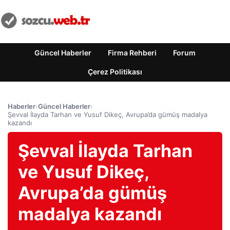
Güncel Haberler
Firma Rehberi
Forum
Çerez Politikası
Haberler
›
Güncel Haberler
›
Şevval İlayda Tarhan ve Yusuf Dikeç, Avrupa’da gümüş madalya
kazandı
Şevval İlayda Tarhan
ve Yusuf Dikeç,
Avrupa’da gümüş
madalya kazandı