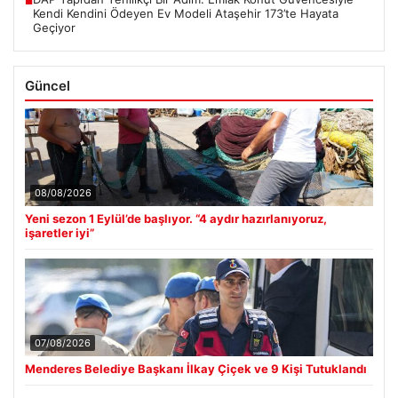
■
Kendi Kendini Ödeyen Ev Modeli Ataşehir 173’te Hayata
Geçiyor
Güncel
08/08/2026
Yeni sezon 1 Eylül’de başlıyor. “4 aydır hazırlanıyoruz,
işaretler iyi”
07/08/2026
Menderes Belediye Başkanı İlkay Çiçek ve 9 Kişi Tutuklandı