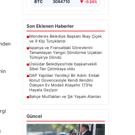
meydana gelen büyük…
BTC
3064710
▼ -0.24%
Son Eklenen Haberler
Menderes Belediye Başkanı İlkay Çiçek
■
ve 9 Kişi Tutuklandı
ünden
İspanya ve Fransa’daki Görevlerini
■
Tamamlayan Yangın Söndürme Uçakları
Türkiye’ye Döndü
Üsküdar Belediyesi’nde başkanvekili
■
Sibel Tan Çetinkaya oldu
nin
DAP Yapı’dan Yenilikçi Bir Adım: Emlak
■
Konut Güvencesiyle Kendi Kendini
Ödeyen Ev Modeli Ataşehir 173’te
Hayata Geçiyor
Bahçe Mutfakları ve Şık Yaşam Alanları
■
rgi
Güncel
k