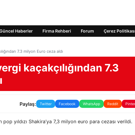
Güncel Haberler
Firma Rehberi
Forum
Çerez Politikas
ılığından 7.3 milyon Euro ceza aldı
vergi kaçakçılığından 7.3
ı
Paylaş:
Twitter
Facebook
WhatsApp
Reddit
Pinte
 pop yıldızı Shakira’ya 7,3 milyon euro para cezası verildi.