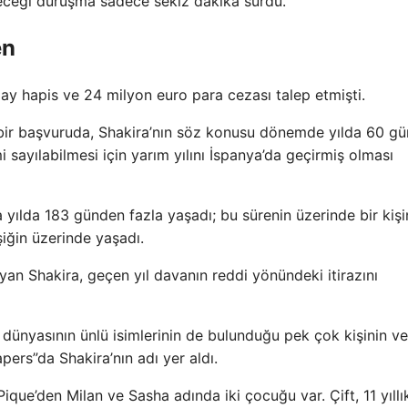
eneceği duruşma sadece sekiz dakika sürdü.
en
i ay hapis ve 24 milyon euro para cezası talep etmişti.
ı bir başvuruda, Shakira’nın söz konusu dönemde yılda 60 g
 sayılabilmesi için yarım yılını İspanya’da geçirmiş olması
a yılda 183 günden fazla yaşadı; bu sürenin üzerinde bir kişi
şiğin üzerinde yaşadı.
an Shakira, geçen yıl davanın reddi yönündeki itirazını
ünyasının ünlü isimlerinin de bulunduğu pek çok kişinin ve
apers”da Shakira’nın adı yer aldı.
Pique’den Milan ve Sasha adında iki çocuğu var. Çift, 11 yıllı