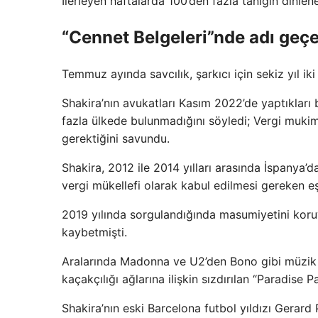
İlerleyen haftalarda 100’den fazla tanığın dinl
“Cennet Belgeleri”nde adı geç
Temmuz ayında savcılık, şarkıcı için sekiz yıl ik
Shakira’nın avukatları Kasım 2022’de yaptıklar
fazla ülkede bulunmadığını söyledi; Vergi mukimi
gerektiğini savundu.
Shakira, 2012 ile 2014 yılları arasında İspanya’d
vergi mükellefi olarak kabul edilmesi gereken e
2019 yılında sorgulandığında masumiyetini koruy
kaybetmişti.
Aralarında Madonna ve U2’den Bono gibi müzik d
kaçakçılığı ağlarına ilişkin sızdırılan “Paradise P
Shakira’nın eski Barcelona futbol yıldızı Gerard 