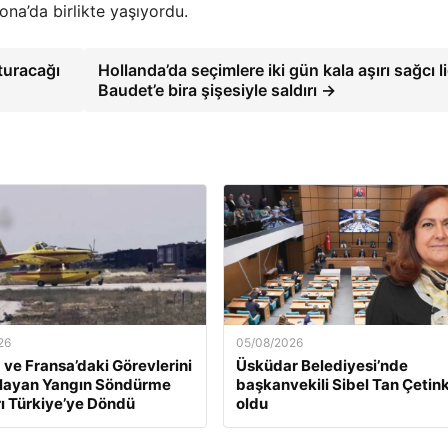
ona’da birlikte yaşıyordu.
turacağı
Hollanda’da seçimlere iki gün kala aşırı sağcı l
Baudet’e bira şişesiyle saldırı →
26
05/08/2026
 ve Fransa’daki Görevlerini
Üsküdar Belediyesi’nde
ayan Yangın Söndürme
başkanvekili Sibel Tan Çetin
ı Türkiye’ye Döndü
oldu