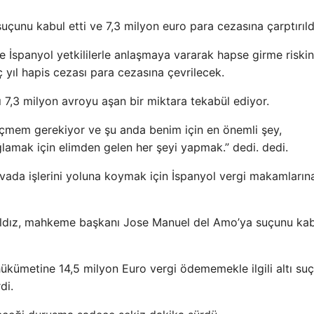
suçunu kabul etti ve 7,3 milyon euro para cezasına çarptırıld
e İspanyol yetkililerle anlaşmaya vararak hapse girme riskin
 yıl hapis cezası para cezasına çevrilecek.
7,3 ​​milyon avroyu aşan bir miktara tekabül ediyor.
eçmem gerekiyor ve şu anda benim için en önemli şey,
lamak için elimden gelen her şeyi yapmak.” dedi. dedi.
ada işlerini yoluna koymak için İspanyol vergi makamların
ldız, mahkeme başkanı Jose Manuel del Amo’ya suçunu kab
 hükümetine 14,5 milyon Euro vergi ödememekle ilgili altı su
di.