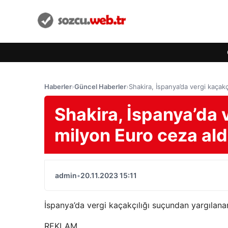
Haberler
›
Güncel Haberler
›
Shakira, İspanya’da vergi kaçakç
Shakira, İspanya’da 
milyon Euro ceza ald
admin
•
20.11.2023 15:11
İspanya’da vergi kaçakçılığı suçundan yargılanan
REKLAM