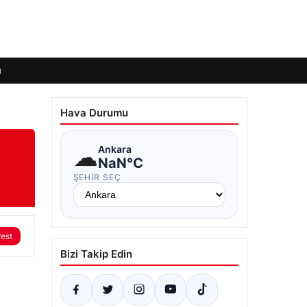
ı
Hava Durumu
☁
Ankara
NaN°C
ŞEHIR SEÇ
rest
Bizi Takip Edin