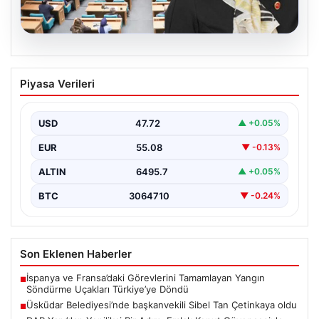
05.08.2026
Üsküdar Belediyesi’nde başkanvekili
Piyasa Verileri
Sibel Tan Çetinkaya oldu
USD
47.72
▲ +0.05%
EUR
55.08
▼ -0.13%
ALTIN
6495.7
▲ +0.05%
BTC
3064710
▼ -0.24%
Son Eklenen Haberler
İspanya ve Fransa’daki Görevlerini Tamamlayan Yangın
■
Söndürme Uçakları Türkiye’ye Döndü
Üsküdar Belediyesi’nde başkanvekili Sibel Tan Çetinkaya oldu
■