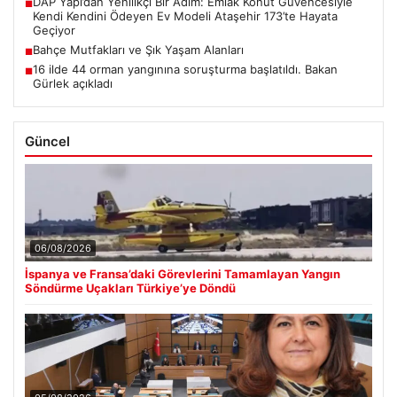
DAP Yapı’dan Yenilikçi Bir Adım: Emlak Konut Güvencesiyle
■
Kendi Kendini Ödeyen Ev Modeli Ataşehir 173’te Hayata
Geçiyor
Bahçe Mutfakları ve Şık Yaşam Alanları
■
16 ilde 44 orman yangınına soruşturma başlatıldı. Bakan
■
Gürlek açıkladı
Güncel
06/08/2026
İspanya ve Fransa’daki Görevlerini Tamamlayan Yangın
Söndürme Uçakları Türkiye’ye Döndü