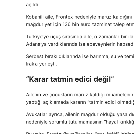
açıldı.
Kobanili aile, Frontex nedeniyle maruz kaldığını i
mağduriyet için 136 bin euro tazminat talep etmi
Türkiye’ye uçuş sırasında aile, o zamanlar bir ila
Adana’ya vardıklarında ise ebeveynlerin hapsedil
Serbest bırakıldıklarında ise barınma, su ve te
Irak’a yerleşti.
“Karar tatmin edici değil”
Ailenin ve çocukların maruz kaldığı muamelenin 
yaptığı açıklamada kararın “tatmin edici olmadığ
Avukatlar ayrıca, ailenin mağdur olduğu yasa dışı
nedeniyle sorumlu tutulmamasının “hayal kırıklığı 
Bu vaka, Frontex’in mültecileri “geri ittiği” iddi