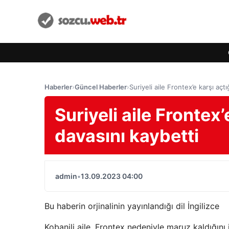
Haberler
›
Güncel Haberler
›
Suriyeli aile Frontex’e karşı açt
Suriyeli aile Frontex’
davasını kaybetti
admin
•
13.09.2023 04:00
Bu haberin orjinalinin yayınlandığı dil İngilizce
Kobanili aile, Frontex nedeniyle maruz kaldığını i