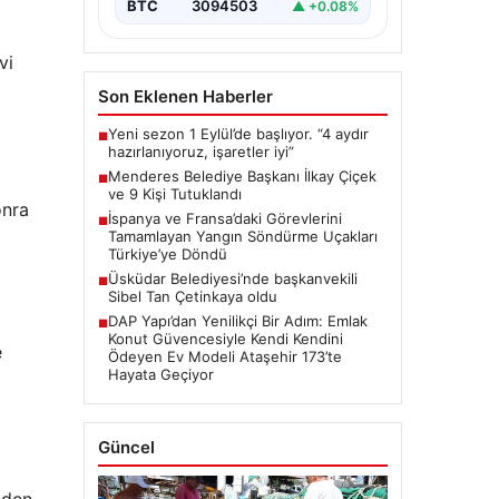
BTC
3094503
▲ +0.08%
vi
Son Eklenen Haberler
Yeni sezon 1 Eylül’de başlıyor. “4 aydır
■
hazırlanıyoruz, işaretler iyi”
Menderes Belediye Başkanı İlkay Çiçek
■
ve 9 Kişi Tutuklandı
onra
İspanya ve Fransa’daki Görevlerini
■
Tamamlayan Yangın Söndürme Uçakları
Türkiye’ye Döndü
Üsküdar Belediyesi’nde başkanvekili
■
Sibel Tan Çetinkaya oldu
DAP Yapı’dan Yenilikçi Bir Adım: Emlak
■
Konut Güvencesiyle Kendi Kendini
e
Ödeyen Ev Modeli Ataşehir 173’te
Hayata Geçiyor
Güncel
neden