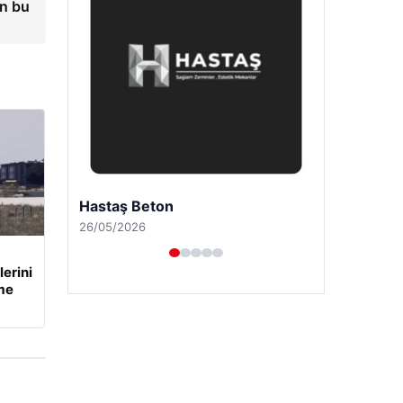
en bu
Enes Kaplan Avukatlık Bürosu
28/04/2026
erini
me