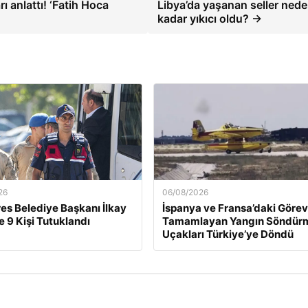
anlattı! ‘Fatih Hoca
Libya’da yaşanan seller ned
kadar yıkıcı oldu? →
26
06/08/2026
s Belediye Başkanı İlkay
İspanya ve Fransa’daki Görevl
e 9 Kişi Tutuklandı
Tamamlayan Yangın Söndür
Uçakları Türkiye’ye Döndü