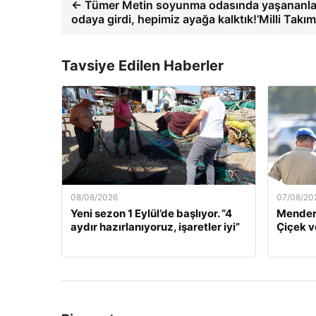
← Tümer Metin soyunma odasında yaşananları 
odaya girdi, hepimiz ayağa kalktık!’Milli Takım
Tavsiye Edilen Haberler
08/08/2026
07/08/20
Yeni sezon 1 Eylül’de başlıyor. “4
Mendere
aydır hazırlanıyoruz, işaretler iyi”
Çiçek v