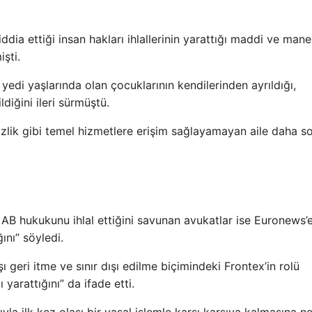
ddia ettiği insan hakları ihlallerinin yarattığı maddi ve mane
şti.
 yedi yaşlarında olan çocuklarının kendilerinden ayrıldığı,
diğini ileri sürmüştü.
mizlik gibi temel hizmetlere erişim sağlayamayan aile daha s
AB hukukunu ihlal ettiğini savunan avukatlar ise Euronews’
ını” söyledi.
 geri itme ve sınır dışı edilme biçimindeki Frontex’in rolü
yarattığını” da ifade etti.
asıyla ilk kez olası bir yasal işlemle karşı karşıya kalmasına 