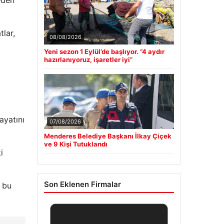
tlar,
08/08/2026
Yeni sezon 1 Eylül’de başlıyor. “4 aydır
hazırlanıyoruz, işaretler iyi”
yatını
07/08/2026
Menderes Belediye Başkanı İlkay Çiçek
ve 9 Kişi Tutuklandı
i
Son Eklenen Firmalar
a bu