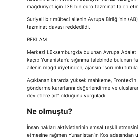
mağduriyet için 136 bin euro tazminat talep etmi
Suriyeli bir mülteci ailenin Avrupa Birliği’nin (AB
tazminat davası reddedildi.
REKLAM
Merkezi Lüksemburg’da bulunan Avrupa Adalet D
kaçıp Yunanistan’a sığınma talebinde bulunan fak
ailenin mağduriyetinden, ajansın “sorumlu tutu
Açıklanan kararda yüksek mahkeme, Frontex’in s
gönderme kararlarını değerlendirme ve uluslarar
devletlere ait” olduğunu vurguladı.
Ne olmuştu?
İnsan hakları aktivistlerinin emsal teşkil etmesi
etmesine rağmen Yunanistan’ın Kos adasından uça