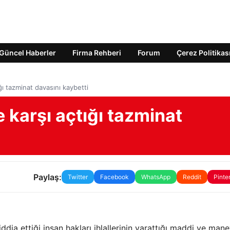
Güncel Haberler
Firma Rehberi
Forum
Çerez Politikas
ığı tazminat davasını kaybetti
e karşı açtığı tazminat
Paylaş:
Twitter
Facebook
WhatsApp
Reddit
Pinte
ddia ettiği insan hakları ihlallerinin yarattığı maddi ve mane