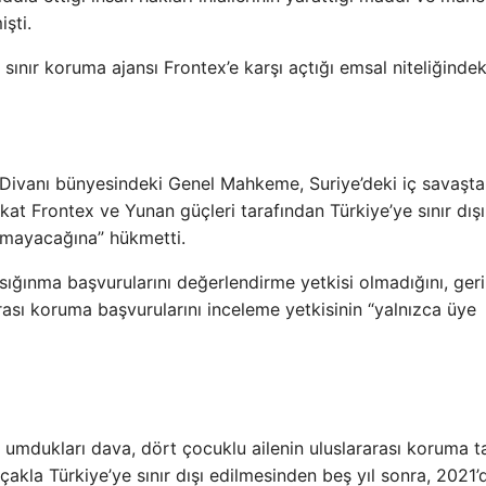
şti.
) sınır koruma ajansı Frontex’e karşı açtığı emsal niteliğindek
ivanı bünyesindeki Genel Mahkeme, Suriye’deki iç savaşta
at Frontex ve Yunan güçleri tarafından Türkiye’ye sınır dışı
lamayacağına” hükmetti.
ığınma başvurularını değerlendirme yetkisi olmadığını, geri
ası koruma başvurularını inceleme yetkisinin “yalnızca üye
ni umdukları dava, dört çocuklu ailenin uluslararası koruma t
kla Türkiye’ye sınır dışı edilmesinden beş yıl sonra, 2021’