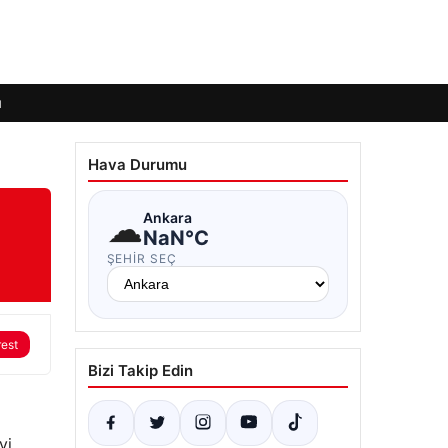
ı
Hava Durumu
☁
Ankara
NaN°C
ŞEHIR SEÇ
rest
Bizi Takip Edin
vi