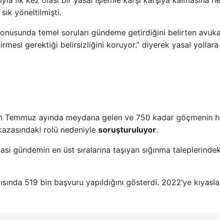
ık yöneltilmişti.
 konusunda temel soruları gündeme getirdiğini belirten avuka
rmesi gerektiği belirsizliğini koruyor.” diyerek yasal yollara
n Temmuz ayında meydana gelen ve 750 kadar göçmenin ha
kazasındaki rolü nedeniyle
soruşturuluyor
.
asi gündemin en üst sıralarına taşıyan sığınma taleplerindek
ısında 519 bin başvuru yapıldığını gösterdi. 2022’ye kıyasl