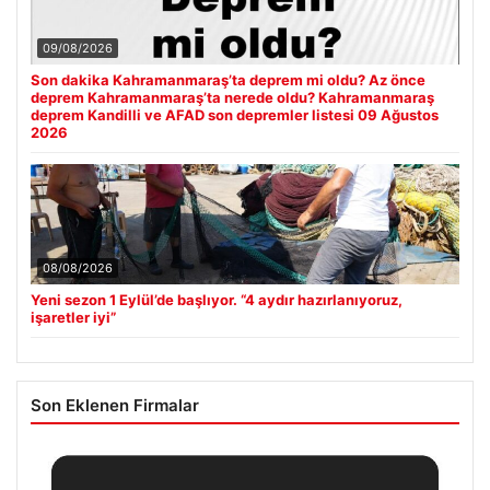
09/08/2026
Son dakika Kahramanmaraş’ta deprem mi oldu? Az önce
deprem Kahramanmaraş’ta nerede oldu? Kahramanmaraş
deprem Kandilli ve AFAD son depremler listesi 09 Ağustos
2026
08/08/2026
Yeni sezon 1 Eylül’de başlıyor. “4 aydır hazırlanıyoruz,
işaretler iyi”
Son Eklenen Firmalar