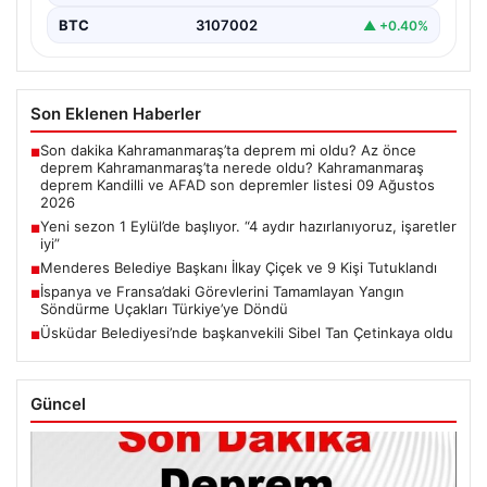
BTC
3107002
▲ +0.40%
Son Eklenen Haberler
Son dakika Kahramanmaraş’ta deprem mi oldu? Az önce
■
deprem Kahramanmaraş’ta nerede oldu? Kahramanmaraş
deprem Kandilli ve AFAD son depremler listesi 09 Ağustos
2026
Yeni sezon 1 Eylül’de başlıyor. “4 aydır hazırlanıyoruz, işaretler
■
iyi”
Menderes Belediye Başkanı İlkay Çiçek ve 9 Kişi Tutuklandı
■
İspanya ve Fransa’daki Görevlerini Tamamlayan Yangın
■
Söndürme Uçakları Türkiye’ye Döndü
Üsküdar Belediyesi’nde başkanvekili Sibel Tan Çetinkaya oldu
■
Güncel