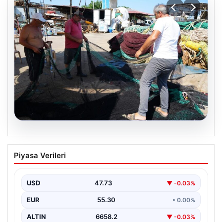
08.08.2026
Yeni sezon 1 Eylül’de başlıyor. “4 aydır
Piyasa Verileri
hazırlanıyoruz, işaretler iyi”
USD
47.73
▼ -0.03%
EUR
55.30
• 0.00%
ALTIN
6658.2
▼ -0.03%