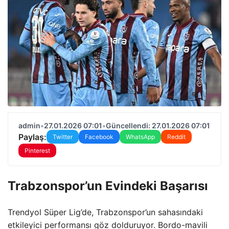
admin
•
27.01.2026 07:01
•
Güncellendi: 27.01.2026 07:01
Paylaş:
Twitter
Facebook
WhatsApp
Reddit
Pinterest
Trabzonspor’un Evindeki Başarısı
Trendyol Süper Lig’de, Trabzonspor’un sahasındaki
etkileyici performansı göz dolduruyor. Bordo-mavili