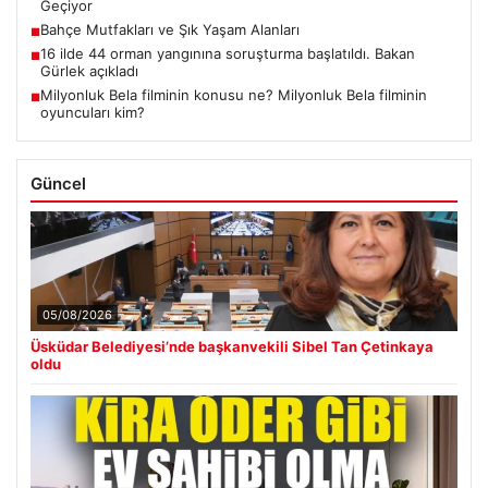
Geçiyor
Bahçe Mutfakları ve Şık Yaşam Alanları
■
16 ilde 44 orman yangınına soruşturma başlatıldı. Bakan
■
Gürlek açıkladı
Milyonluk Bela filminin konusu ne? Milyonluk Bela filminin
■
oyuncuları kim?
Güncel
05/08/2026
Üsküdar Belediyesi’nde başkanvekili Sibel Tan Çetinkaya
oldu