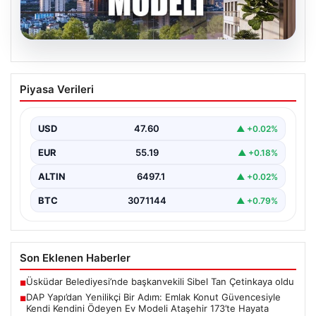
05.08.2026
DAP Yapı’dan Yenilikçi Bir Adım: Emlak
Piyasa Verileri
Konut Güvencesiyle Kendi Kendini
Ödeyen Ev Modeli Ataşehir 173’te
Hayata Geçiyor
USD
47.60
▲ +0.02%
Gayrimenkul sektöründe prestijli ve yenilikçi
EUR
55.19
▲ +0.18%
projeleriyle tanınan DAP Gayrimenkul Geliştirme, dikkat
çekici bir adım…
ALTIN
6497.1
▲ +0.02%
BTC
3071144
▲ +0.79%
Son Eklenen Haberler
Üsküdar Belediyesi’nde başkanvekili Sibel Tan Çetinkaya oldu
■
DAP Yapı’dan Yenilikçi Bir Adım: Emlak Konut Güvencesiyle
■
Kendi Kendini Ödeyen Ev Modeli Ataşehir 173’te Hayata