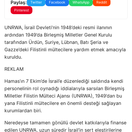
Paylaş:
Twitter
Facebook
WhatsApp
Reddit
Pinterest
UNRWA, İsrail Devleti’nin 1948’deki resmi ilanının
ardından 1949’da Birleşmiş Milletler Genel Kurulu
tarafından Ürdün, Suriye, Lübnan, Batı Şeria ve
Gazze’deki Filistinli mültecilere yardım etmek amacıyla
kuruldu.
REKLAM
Hamas’ın 7 Ekim’de İsrail’e düzenlediği saldırıda kendi
personelinin rol oynadığı iddialarıyla sarsılan Birleşmiş
Milletler Filistin Mülteci Ajansı (UNRWA), 1949’dan bu
yana Filistinli mültecilere en önemli desteği sağlayan
kurumlardan biri.
Neredeyse tamamen gönüllü devlet katkılarıyla finanse
edilen UNRWA, uzun süredir İsrail’in sert eleştirilerine