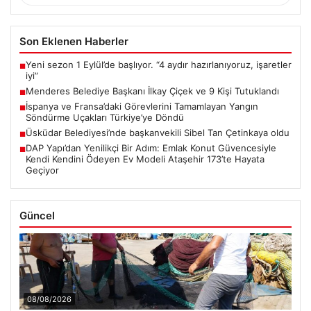
Son Eklenen Haberler
Yeni sezon 1 Eylül’de başlıyor. “4 aydır hazırlanıyoruz, işaretler
■
iyi”
Menderes Belediye Başkanı İlkay Çiçek ve 9 Kişi Tutuklandı
■
İspanya ve Fransa’daki Görevlerini Tamamlayan Yangın
■
Söndürme Uçakları Türkiye’ye Döndü
Üsküdar Belediyesi’nde başkanvekili Sibel Tan Çetinkaya oldu
■
DAP Yapı’dan Yenilikçi Bir Adım: Emlak Konut Güvencesiyle
■
Kendi Kendini Ödeyen Ev Modeli Ataşehir 173’te Hayata
Geçiyor
Güncel
08/08/2026