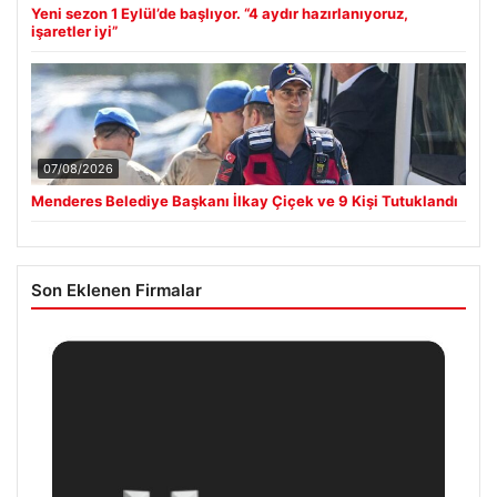
Yeni sezon 1 Eylül’de başlıyor. “4 aydır hazırlanıyoruz,
işaretler iyi”
07/08/2026
Menderes Belediye Başkanı İlkay Çiçek ve 9 Kişi Tutuklandı
Son Eklenen Firmalar