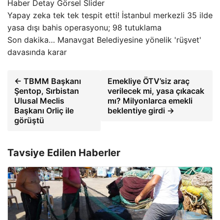
Haber Detay Görsel Slider
Yapay zeka tek tek tespit etti! İstanbul merkezli 35 ilde
yasa dışı bahis operasyonu; 98 tutuklama
Son dakika… Manavgat Belediyesine yönelik 'rüşvet'
davasında karar
← TBMM Başkanı
Emekliye ÖTV’siz araç
Şentop, Sırbistan
verilecek mi, yasa çıkacak
Ulusal Meclis
mı? Milyonlarca emekli
Başkanı Orliç ile
beklentiye girdi →
görüştü
Tavsiye Edilen Haberler