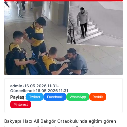
admin
•
16.05.2026 11:31
•
Güncellendi: 16.05.2026 11:31
Paylaş:
Twitter
Facebook
WhatsApp
Reddit
Pinterest
Bakyapı Hacı Ali Bakgör Ortaokulu’nda eğitim gören