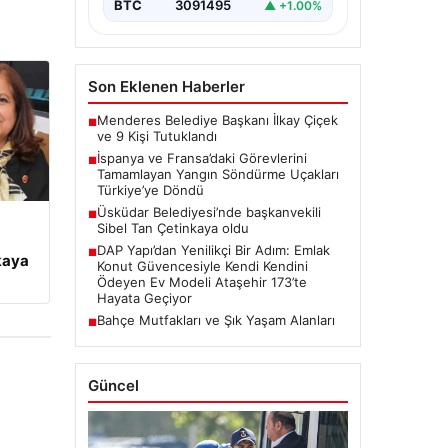
meydana gelen büyük…
BTC
3091495
▲ +1.00%
Son Eklenen Haberler
Menderes Belediye Başkanı İlkay Çiçek
■
ve 9 Kişi Tutuklandı
İspanya ve Fransa’daki Görevlerini
■
Tamamlayan Yangın Söndürme Uçakları
Türkiye’ye Döndü
Üsküdar Belediyesi’nde başkanvekili
■
Sibel Tan Çetinkaya oldu
DAP Yapı’dan Yenilikçi Bir Adım: Emlak
■
kaya
Konut Güvencesiyle Kendi Kendini
Ödeyen Ev Modeli Ataşehir 173’te
Hayata Geçiyor
Bahçe Mutfakları ve Şık Yaşam Alanları
■
Güncel