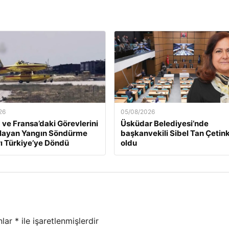
26
05/08/2026
 ve Fransa’daki Görevlerini
Üsküdar Belediyesi’nde
ayan Yangın Söndürme
başkanvekili Sibel Tan Çetin
ı Türkiye’ye Döndü
oldu
nlar
*
ile işaretlenmişlerdir