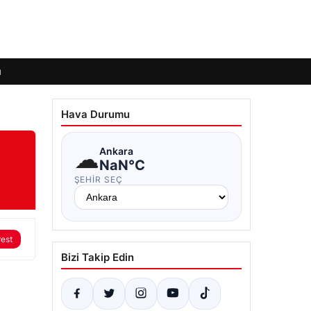
ı
Hava Durumu
☁
Ankara
NaN°C
ŞEHIR SEÇ
rest
Bizi Takip Edin