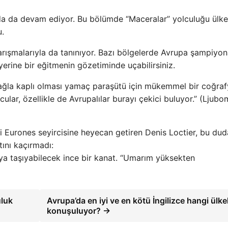
a da devam ediyor. Bu bölümde “Maceralar” yolculuğu ülke
.
ışmalarıyla da tanınıyor. Bazı bölgelerde Avrupa şampiyona
erine bir eğitmenin gözetiminde uçabilirsiniz.
ağla kaplı olması yamaç paraşütü için mükemmel bir coğra
lar, özellikle de Avrupalılar burayı çekici buluyor.” (Ljubo
i Eurones seyircisine heyecan getiren Denis Loctier, bu du
ını kaçırmadı:
ya taşıyabilecek ince bir kanat. “Umarım yüksekten
uluk
Avrupa’da en iyi ve en kötü İngilizce hangi ülke
konuşuluyor? →