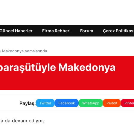
Güncel Haberler
Firma Rehberi
Forum
Çerez Politikas
e Makedonya semalarında
paraşütüyle Makedonya
Paylaş:
Twitter
Facebook
WhatsApp
Reddit
Pinte
a da devam ediyor.