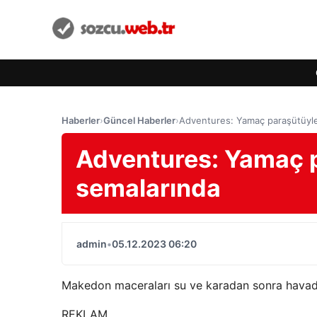
Haberler
›
Güncel Haberler
›
Adventures: Yamaç paraşütüyl
Adventures: Yamaç 
semalarında
admin
•
05.12.2023 06:20
Makedon maceraları su ve karadan sonra havad
REKLAM