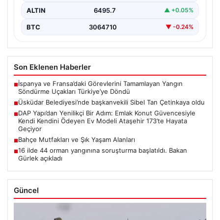
ALTIN
6495.7
▲ +0.05%
BTC
3064710
▼ -0.24%
Son Eklenen Haberler
İspanya ve Fransa’daki Görevlerini Tamamlayan Yangın
■
Söndürme Uçakları Türkiye’ye Döndü
Üsküdar Belediyesi’nde başkanvekili Sibel Tan Çetinkaya oldu
■
DAP Yapı’dan Yenilikçi Bir Adım: Emlak Konut Güvencesiyle
■
Kendi Kendini Ödeyen Ev Modeli Ataşehir 173’te Hayata
Geçiyor
Bahçe Mutfakları ve Şık Yaşam Alanları
■
16 ilde 44 orman yangınına soruşturma başlatıldı. Bakan
■
Gürlek açıkladı
Güncel