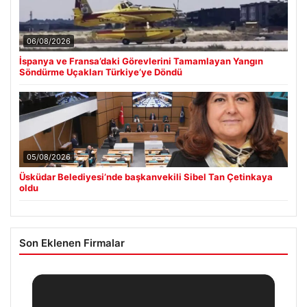
06/08/2026
İspanya ve Fransa’daki Görevlerini Tamamlayan Yangın
Söndürme Uçakları Türkiye’ye Döndü
05/08/2026
Üsküdar Belediyesi’nde başkanvekili Sibel Tan Çetinkaya
oldu
Son Eklenen Firmalar