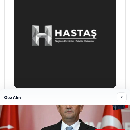
×
Göz Atın
Enes Kaplan Avukatlık Bürosu
28/04/2026