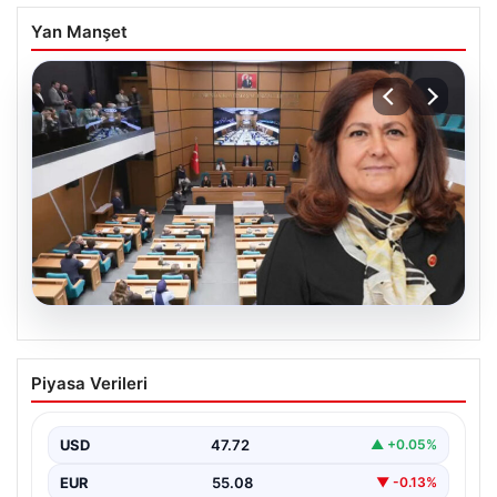
Yan Manşet
05.08.2026
Üsküdar Belediyesi’nde başkanvekili
Piyasa Verileri
Sibel Tan Çetinkaya oldu
USD
47.72
▲ +0.05%
EUR
55.08
▼ -0.13%