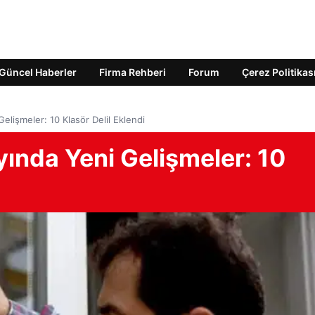
Güncel Haberler
Firma Rehberi
Forum
Çerez Politikas
elişmeler: 10 Klasör Delil Eklendi
ında Yeni Gelişmeler: 10