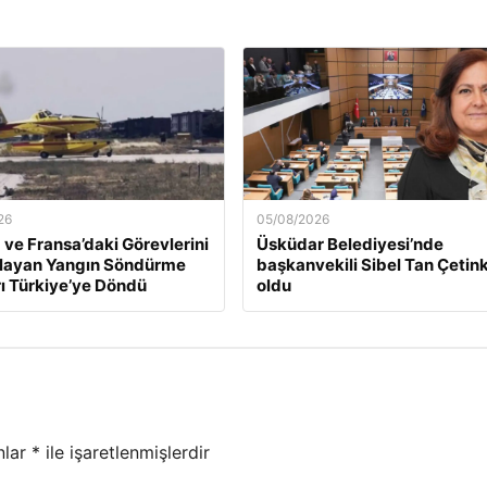
26
05/08/2026
 ve Fransa’daki Görevlerini
Üsküdar Belediyesi’nde
ayan Yangın Söndürme
başkanvekili Sibel Tan Çetin
ı Türkiye’ye Döndü
oldu
nlar
*
ile işaretlenmişlerdir