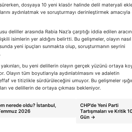
sürerken, dosyaya 10 yeni klasör halinde delil materyali ekl
ylarını aydınlatmak ve soruşturmayı derinleştirmek amacıyla 
u deliller arasında Rabia Naz’a çarptığı iddia edilen aracın
lişkili isimlerin yer aldığını belirtti. Bu gelişmeler, olayın nasıl
usunda yeni ipuçları sunmakta olup, soruşturmanın seyrini
.
yakınları, bu yeni delillerin olayın gerçek yüzünü ortaya k
. Olayın tüm boyutlarıyla aydınlatılmasını ve adaletin
af ve titizlikle sürdürüleceğini umuyor. Bu gelişmeler ışığı
arı ve delillerin de ortaya çıkması bekleniyor.
m nerede oldu? İstanbul,
CHP’de Yeni Parti
4 Temmuz 2026
Tartışmaları ve Kritik 1
Gün →