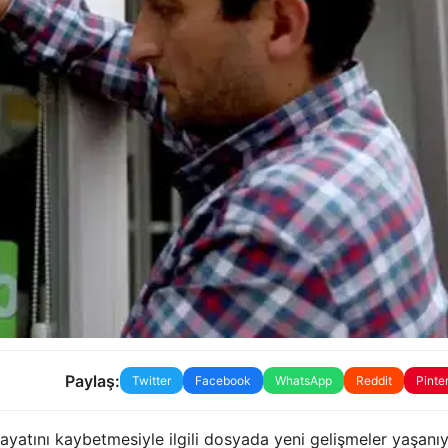
Paylaş:
Twitter
Facebook
WhatsApp
Reddit
Pinte
yatını kaybetmesiyle ilgili dosyada yeni gelişmeler yaşanıy