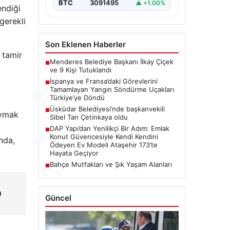
meydana gelen büyük…
BTC
3091495
▲ +1.00%
endiği
gerekli
Son Eklenen Haberler
 tamir
Menderes Belediye Başkanı İlkay Çiçek
■
ve 9 Kişi Tutuklandı
İspanya ve Fransa’daki Görevlerini
■
Tamamlayan Yangın Söndürme Uçakları
Türkiye’ye Döndü
Üsküdar Belediyesi’nde başkanvekili
■
oymak
Sibel Tan Çetinkaya oldu
DAP Yapı’dan Yenilikçi Bir Adım: Emlak
■
Konut Güvencesiyle Kendi Kendini
nda,
Ödeyen Ev Modeli Ataşehir 173’te
Hayata Geçiyor
Bahçe Mutfakları ve Şık Yaşam Alanları
■
0
Güncel