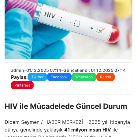
admin
•
01.12.2025 07:14
•
Güncellendi: 01.12.2025 07:14
Paylaş:
Twitter
Facebook
WhatsApp
Reddit
Pinterest
HIV ile Mücadelede Güncel Durum
Didem Seymen / HABER MERKEZİ – 2025 yılı itibarıyla
dünya genelinde yaklaşık
41 milyon insan HIV
ile