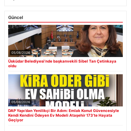
Güncel
05/08/2026
Üsküdar Belediyesi’nde başkanvekili Sibel Tan Çetinkaya
oldu
05/08/2026
DAP Yapı’dan Yenilikçi Bir Adım: Emlak Konut Güvencesiyle
Kendi Kendini Ödeyen Ev Modeli Ataşehir 173’te Hayata
Geçiyor