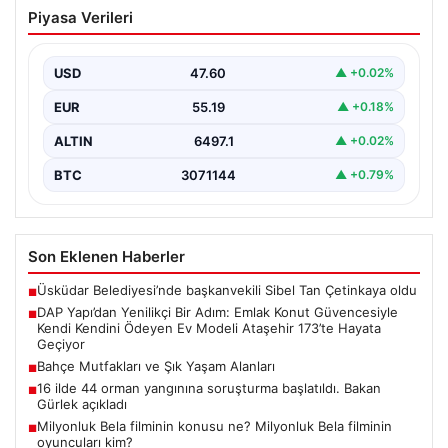
DAP Yapı’dan Yenilikçi Bir Adım: Emlak
Piyasa Verileri
Konut Güvencesiyle Kendi Kendini
Ödeyen Ev Modeli Ataşehir 173’te
Hayata Geçiyor
USD
47.60
▲ +0.02%
Gayrimenkul sektöründe prestijli ve yenilikçi
EUR
55.19
▲ +0.18%
projeleriyle tanınan DAP Gayrimenkul Geliştirme, dikkat
çekici bir adım…
ALTIN
6497.1
▲ +0.02%
BTC
3071144
▲ +0.79%
Son Eklenen Haberler
Üsküdar Belediyesi’nde başkanvekili Sibel Tan Çetinkaya oldu
■
DAP Yapı’dan Yenilikçi Bir Adım: Emlak Konut Güvencesiyle
■
Kendi Kendini Ödeyen Ev Modeli Ataşehir 173’te Hayata
Geçiyor
Bahçe Mutfakları ve Şık Yaşam Alanları
■
16 ilde 44 orman yangınına soruşturma başlatıldı. Bakan
■
Gürlek açıkladı
Milyonluk Bela filminin konusu ne? Milyonluk Bela filminin
■
oyuncuları kim?