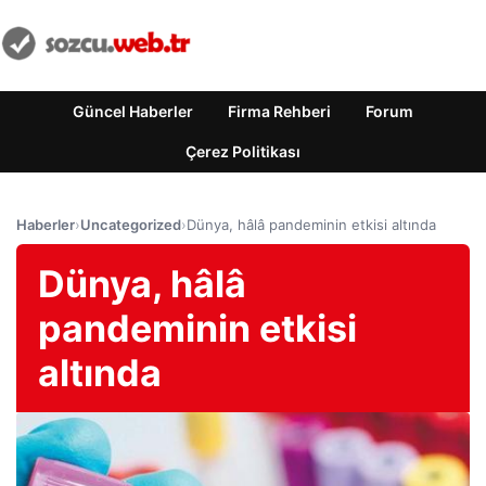
Güncel Haberler
Firma Rehberi
Forum
Çerez Politikası
Haberler
›
Uncategorized
›
Dünya, hâlâ pandeminin etkisi altında
Dünya, hâlâ
pandeminin etkisi
altında