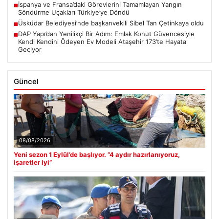
İspanya ve Fransa’daki Görevlerini Tamamlayan Yangın
■
Söndürme Uçakları Türkiye’ye Döndü
Üsküdar Belediyesi’nde başkanvekili Sibel Tan Çetinkaya oldu
■
DAP Yapı’dan Yenilikçi Bir Adım: Emlak Konut Güvencesiyle
■
Kendi Kendini Ödeyen Ev Modeli Ataşehir 173’te Hayata
Geçiyor
Güncel
08/08/2026
Yeni sezon 1 Eylül’de başlıyor. “4 aydır hazırlanıyoruz,
işaretler iyi”