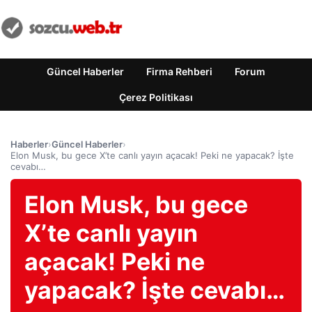
Güncel Haberler
Firma Rehberi
Forum
Çerez Politikası
Haberler
›
Güncel Haberler
›
Elon Musk, bu gece X’te canlı yayın açacak! Peki ne yapacak? İşte
cevabı…
Elon Musk, bu gece
X’te canlı yayın
açacak! Peki ne
yapacak? İşte cevabı…