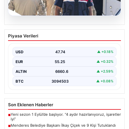
07.08.2026
Menderes Belediye Başkanı İlkay Çiçek
Piyasa Verileri
ve 9 Kişi Tutuklandı
İzmir’in Menderes ilçesinde, belediye başkanı İlkay
Çiçek’in de aralarında bulunduğu isimlere yönelik
USD
47.74
▲ +0.18%
yürütülen kapsamlı…
EUR
55.25
▲ +0.32%
ALTIN
6660.6
▲ +2.59%
BTC
3094503
▲ +0.08%
Son Eklenen Haberler
Yeni sezon 1 Eylül’de başlıyor. “4 aydır hazırlanıyoruz, işaretler
■
iyi”
Menderes Belediye Başkanı İlkay Çiçek ve 9 Kişi Tutuklandı
■