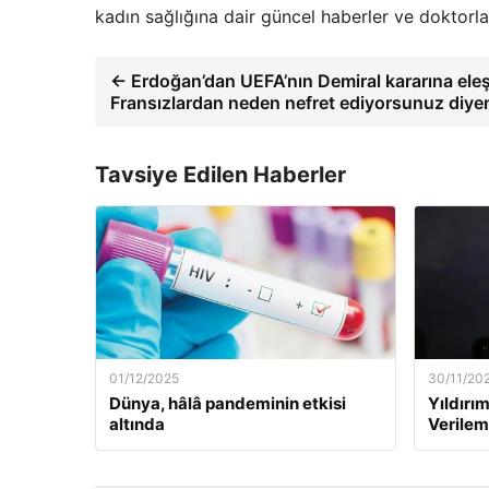
kadın sağlığına dair güncel haberler ve doktorl
← Erdoğan’dan UEFA’nın Demiral kararına eleşt
Fransızlardan neden nefret ediyorsunuz diye
Tavsiye Edilen Haberler
01/12/2025
30/11/20
Dünya, hâlâ pandeminin etkisi
Yıldırım
altında
Verilem