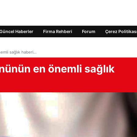
Güncel Haberler
Firma Rehberi
Forum
Çerez Politikas
mli sağlık haberi…
ünün en önemli sağlık