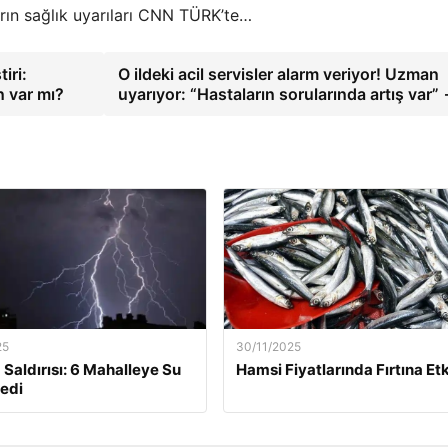
arın sağlık uyarıları CNN TÜRK’te…
iri:
O ildeki acil servisler alarm veriyor! Uzman
n var mı?
uyarıyor: “Hastaların sorularında artış var”
25
30/11/2025
 Saldırısı: 6 Mahalleye Su
Hamsi Fiyatlarında Fırtına Etk
edi