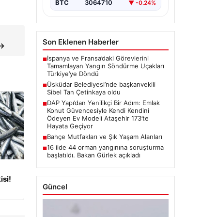
BTC
3064710
▼ -0.24%
Son Eklenen Haberler
 →
İspanya ve Fransa’daki Görevlerini
■
Tamamlayan Yangın Söndürme Uçakları
Türkiye’ye Döndü
Üsküdar Belediyesi’nde başkanvekili
■
Sibel Tan Çetinkaya oldu
DAP Yapı’dan Yenilikçi Bir Adım: Emlak
■
Konut Güvencesiyle Kendi Kendini
Ödeyen Ev Modeli Ataşehir 173’te
Hayata Geçiyor
Bahçe Mutfakları ve Şık Yaşam Alanları
■
16 ilde 44 orman yangınına soruşturma
■
başlatıldı. Bakan Gürlek açıkladı
isi!
Güncel