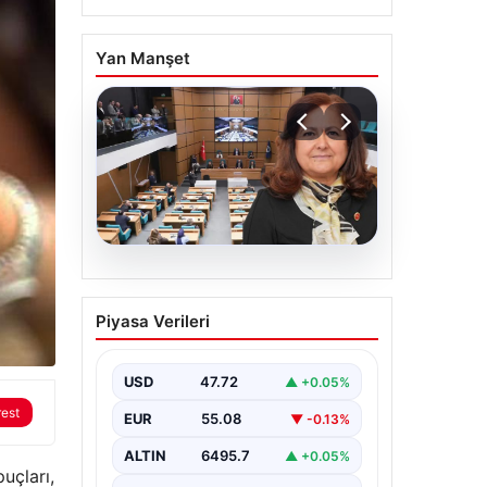
Yan Manşet
05.08.2026
Üsküdar Belediyesi’nde
Piyasa Verileri
başkanvekili Sibel Tan
Çetinkaya oldu
USD
47.72
▲ +0.05%
rest
EUR
55.08
▼ -0.13%
ALTIN
6495.7
▲ +0.05%
uçları,