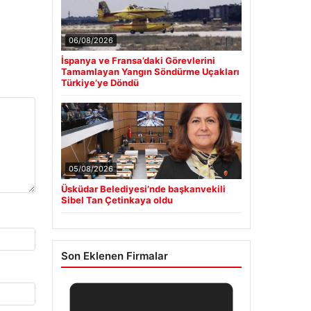
06/08/2026
İspanya ve Fransa’daki Görevlerini
Tamamlayan Yangın Söndürme Uçakları
Türkiye’ye Döndü
05/08/2026
Üsküdar Belediyesi’nde başkanvekili
Sibel Tan Çetinkaya oldu
Son Eklenen Firmalar