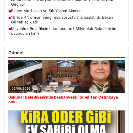
Geçiyor
Bahçe Mutfakları ve Şık Yaşam Alanları
■
16 ilde 44 orman yangınına soruşturma başlatıldı. Bakan
■
Gürlek açıkladı
Milyonluk Bela filminin konusu ne? Milyonluk Bela filminin
■
oyuncuları kim?
Güncel
05/08/2026
Üsküdar Belediyesi’nde başkanvekili Sibel Tan Çetinkaya
oldu