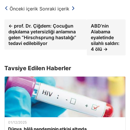
Önceki içerik
Sonraki içerik
← prof. Dr. Çiğdem: Çocuğun
ABD’nin
dışkılama yetersizliği anlamına
Alabama
gelen “Hirschsprung hastalığı”
eyaletinde
tedavi edilebiliyor
silahlı saldırı:
4 ölü →
Tavsiye Edilen Haberler
01/12/2025
Dünya, hâlâ pandeminin etkisi altında