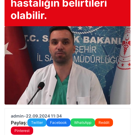
hastalığın belirtileri
olabilir.
admin
•
22.09.2024 11:34
Paylaş:
Twitter
Facebook
WhatsApp
Reddit
Pinterest