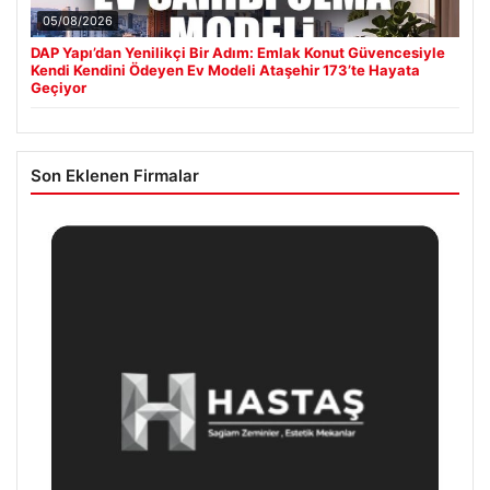
05/08/2026
DAP Yapı’dan Yenilikçi Bir Adım: Emlak Konut Güvencesiyle
Kendi Kendini Ödeyen Ev Modeli Ataşehir 173’te Hayata
Geçiyor
Son Eklenen Firmalar