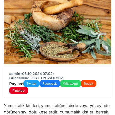
admin
•
06.10.2024 07:02
•
Güncellendi: 06.10.2024 07:02
Paylaş:
Twitter
Facebook
WhatsApp
Reddit
Pinterest
Yumurtalık kistleri, yumurtalığın içinde veya yüzeyinde
görünen sıvı dolu keselerdir. Yumurtalık kistleri berrak