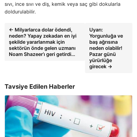
sıvı, ince sıvı ve diş, kemik veya saç gibi dokularla
doldurulabilir.
← Milyarlarca dolar ödendi,
Uyarı:
neden? Yapay zekadan en iyi
Yorgunluğa ve
şekilde yararlanmak için
baş ağrısına
sektörün önde gelen uzmanı
neden olabilir!
Noam Shazeer’ı geri getirdi…
Pazar günü
yürürlüğe
girecek →
Tavsiye Edilen Haberler