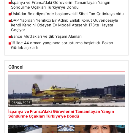
İspanya ve Fransa’daki Görevlerini Tamamlayan Yangın
■
Söndürme Uçakları Türkiye’ye Döndü
Üsküdar Belediyesi’nde başkanvekili Sibel Tan Çetinkaya oldu
■
DAP Yapı’dan Yenilikçi Bir Adım: Emlak Konut Güvencesiyle
■
Kendi Kendini Ödeyen Ev Modeli Ataşehir 173’te Hayata
Geçiyor
Bahçe Mutfakları ve Şık Yaşam Alanları
■
16 ilde 44 orman yangınına soruşturma başlatıldı. Bakan
■
Gürlek açıkladı
Güncel
06/08/2026
İspanya ve Fransa’daki Görevlerini Tamamlayan Yangın
Söndürme Uçakları Türkiye’ye Döndü