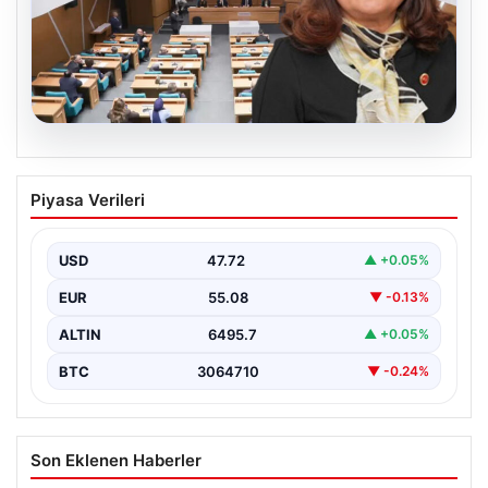
05.08.2026
Üsküdar Belediyesi’nde başkanvekili
Piyasa Verileri
Sibel Tan Çetinkaya oldu
USD
47.72
▲ +0.05%
EUR
55.08
▼ -0.13%
ALTIN
6495.7
▲ +0.05%
BTC
3064710
▼ -0.24%
Son Eklenen Haberler