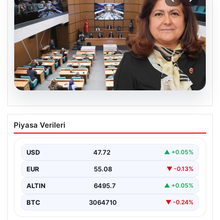
05.08.2026
Üsküdar Belediyesi’nde başkanvekili
Piyasa Verileri
Sibel Tan Çetinkaya oldu
USD
47.72
▲ +0.05%
EUR
55.08
▼ -0.13%
ALTIN
6495.7
▲ +0.05%
BTC
3064710
▼ -0.24%