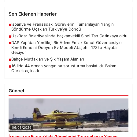
Son Eklenen Haberler
İspanya ve Fransa’daki Görevlerini Tamamlayan Yangın
■
Söndürme Uçakları Türkiye’ye Döndü
Üsküdar Belediyesi’nde başkanvekili Sibel Tan Çetinkaya oldu
■
DAP Yapı’dan Yenilikçi Bir Adım: Emlak Konut Güvencesiyle
■
Kendi Kendini Ödeyen Ev Modeli Ataşehir 173’te Hayata
Geçiyor
Bahçe Mutfakları ve Şık Yaşam Alanları
■
16 ilde 44 orman yangınına soruşturma başlatıldı. Bakan
■
Gürlek açıkladı
Güncel
06/08/2026
İspanya ve Fransa’daki Görevlerini Tamamlayan Yangın