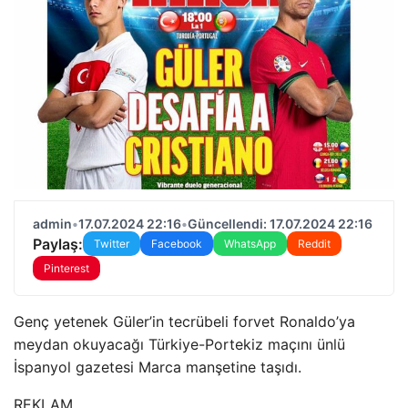
admin
•
17.07.2024 22:16
•
Güncellendi: 17.07.2024 22:16
Paylaş:
Twitter
Facebook
WhatsApp
Reddit
Pinterest
Genç yetenek Güler’in tecrübeli forvet Ronaldo’ya
meydan okuyacağı Türkiye-Portekiz maçını ünlü
İspanyol gazetesi Marca manşetine taşıdı.
REKLAM