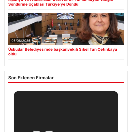
Söndürme Uçakları Türkiye’ye Döndü
05/08/2026
Üsküdar Belediyesi’nde başkanvekili Sibel Tan Çetinkaya
oldu
Son Eklenen Firmalar