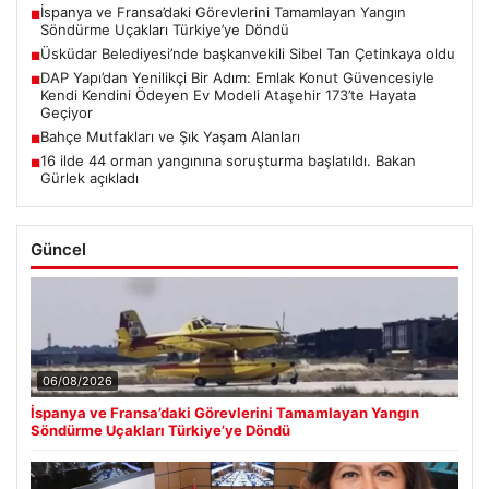
İspanya ve Fransa’daki Görevlerini Tamamlayan Yangın
■
Söndürme Uçakları Türkiye’ye Döndü
Üsküdar Belediyesi’nde başkanvekili Sibel Tan Çetinkaya oldu
■
DAP Yapı’dan Yenilikçi Bir Adım: Emlak Konut Güvencesiyle
■
Kendi Kendini Ödeyen Ev Modeli Ataşehir 173’te Hayata
Geçiyor
Bahçe Mutfakları ve Şık Yaşam Alanları
■
16 ilde 44 orman yangınına soruşturma başlatıldı. Bakan
■
Gürlek açıkladı
Güncel
06/08/2026
İspanya ve Fransa’daki Görevlerini Tamamlayan Yangın
Söndürme Uçakları Türkiye’ye Döndü