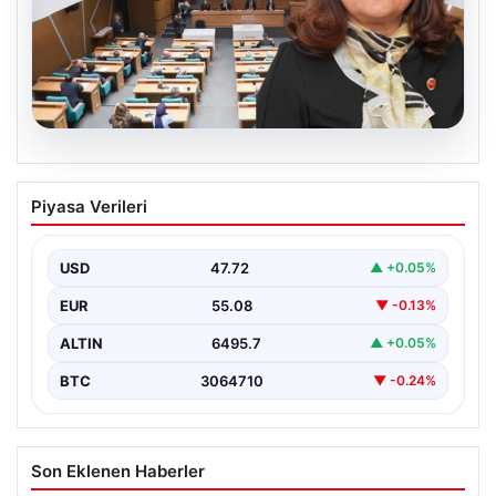
05.08.2026
Üsküdar Belediyesi’nde başkanvekili
Piyasa Verileri
Sibel Tan Çetinkaya oldu
USD
47.72
▲ +0.05%
EUR
55.08
▼ -0.13%
ALTIN
6495.7
▲ +0.05%
BTC
3064710
▼ -0.24%
Son Eklenen Haberler