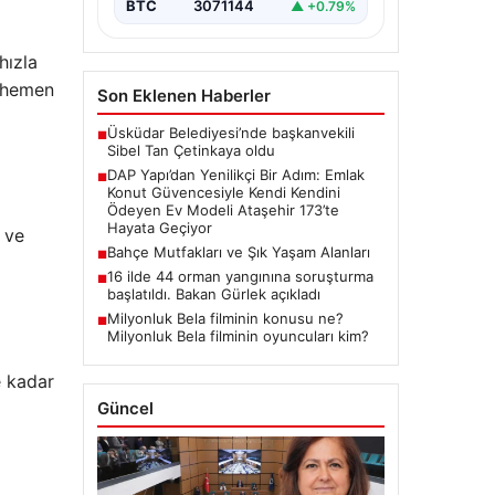
BTC
3071144
▲ +0.79%
DAP Gayrimenkul Geliştirme,
dikkat çekici bir adım…
hızla
i hemen
Son Eklenen Haberler
Üsküdar Belediyesi’nde başkanvekili
■
Sibel Tan Çetinkaya oldu
DAP Yapı’dan Yenilikçi Bir Adım: Emlak
■
Konut Güvencesiyle Kendi Kendini
Ödeyen Ev Modeli Ataşehir 173’te
Hayata Geçiyor
i ve
Bahçe Mutfakları ve Şık Yaşam Alanları
■
16 ilde 44 orman yangınına soruşturma
■
başlatıldı. Bakan Gürlek açıkladı
Milyonluk Bela filminin konusu ne?
■
Milyonluk Bela filminin oyuncuları kim?
e kadar
Güncel