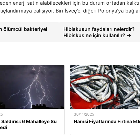
eden enerji satın alabilecekleri için bu durum ortadan kalktı
onuçlandırmaya çalışıyor. Biri İsveç’e, diğeri Polonya’ya bağl
en ölümcül bakteriyel
Hibiskusun faydaları nelerdir?
Hibiskus ne için kullanılır? →
25
30/11/2025
 Saldırısı: 6 Mahalleye Su
Hamsi Fiyatlarında Fırtına Etk
edi