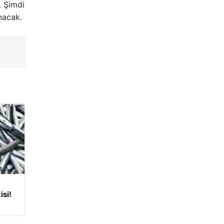
. Şimdi
anacak.
isi!