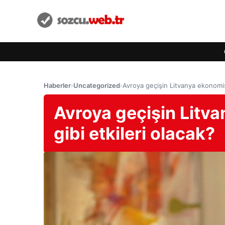
Haberler
›
Uncategorized
›
Avroya geçişin Litvanya ekonomisi
Avroya geçişin Litv
gibi etkileri olacak?