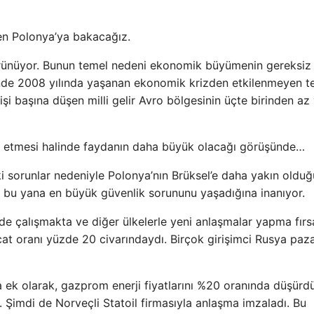
en Polonya’ya bakacağız.
görünüyor. Bunun temel nedeni ekonomik büyümenin gereksiz
risinde 2008 yılında yaşanan ekonomik krizden etkilenmeyen t
işi başına düşen milli gelir Avro bölgesinin üçte birinden az
l etmesi halinde faydanın daha büyük olacağı görüşünde…
 sorunlar nedeniyle Polonya’nın Brüksel’e daha yakın oldu
 bu yana en büyük güvenlik sorununu yaşadığına inanıyor.
lde çalışmakta ve diğer ülkelerle yeni anlaşmalar yapma fırsa
at oranı yüzde 20 civarındaydı. Birçok girişimci Rusya paza
a ek olarak, gazprom enerji fiyatlarını %20 oranında düşürdü
. Şimdi de Norveçli Statoil firmasıyla anlaşma imzaladı. Bu