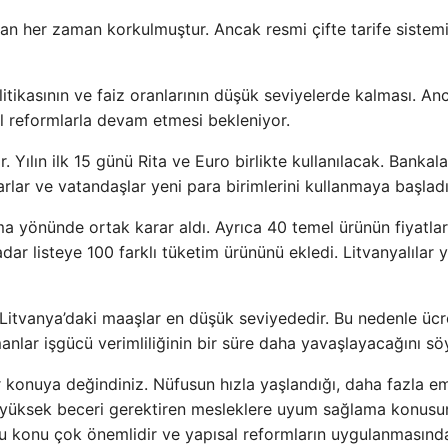
dan her zaman korkulmuştur. Ancak resmi çifte tarife sistem
litikasının ve faiz oranlarının düşük seviyelerde kalması. An
al reformlarla devam etmesi bekleniyor.
. Yılın ilk 15 günü Rita ve Euro birlikte kullanılacak. Bankal
arlar ve vatandaşlar yeni para birimlerini kullanmaya başlad
a yönünde ortak karar aldı. Ayrıca 40 temel ürünün fiyatlar
r listeye 100 farklı tüketim ürününü ekledi. Litvanyalılar y
da Litvanya’daki maaşlar en düşük seviyededir. Bu nedenle ücr
lar işgücü verimliliğinin bir süre daha yavaşlayacağını söy
ir konuya değindiniz. Nüfusun hızla yaşlandığı, daha fazla e
 yüksek beceri gerektiren mesleklere uyum sağlama konusu
u konu çok önemlidir ve yapısal reformların uygulanmasınd