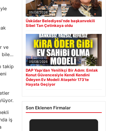
iyle
05/08/2026
Üsküdar Belediyesi’nde başkanvekili
Sibel Tan Çetinkaya oldu
cak
ar ve
ı bile…
05/08/2026
ı takip
DAP Yapı’dan Yenilikçi Bir Adım: Emlak
eni
Konut Güvencesiyle Kendi Kendini
Ödeyen Ev Modeli Ataşehir 173’te
Hayata Geçiyor
etler
lüyor.
Son Eklenen Firmalar
mekli
nda iş
a