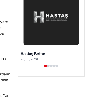
 yere
ek
 ve
Enes Kaplan Avukatlık Bürosu
ğuna
28/04/2026
tlarını
rının
. Yani