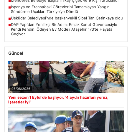
Menderes Belediye Başkanı İlkay Çiçek ve 9 Kişi Tutuklandı
■
İspanya ve Fransa’daki Görevlerini Tamamlayan Yangın
■
Söndürme Uçakları Türkiye’ye Döndü
Üsküdar Belediyesi’nde başkanvekili Sibel Tan Çetinkaya oldu
■
DAP Yapı’dan Yenilikçi Bir Adım: Emlak Konut Güvencesiyle
■
Kendi Kendini Ödeyen Ev Modeli Ataşehir 173’te Hayata
Geçiyor
Güncel
08/08/2026
Yeni sezon 1 Eylül’de başlıyor. “4 aydır hazırlanıyoruz,
işaretler iyi”