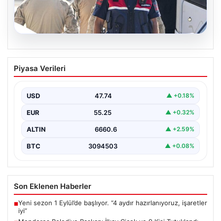
07.08.2026
Menderes Belediye Başkanı İlkay Çiçek
Piyasa Verileri
ve 9 Kişi Tutuklandı
İzmir’in Menderes ilçesinde, belediye başkanı İlkay
Çiçek’in de aralarında bulunduğu isimlere yönelik
USD
47.74
▲ +0.18%
yürütülen kapsamlı…
EUR
55.25
▲ +0.32%
ALTIN
6660.6
▲ +2.59%
BTC
3094503
▲ +0.08%
Son Eklenen Haberler
Yeni sezon 1 Eylül’de başlıyor. “4 aydır hazırlanıyoruz, işaretler
■
iyi”