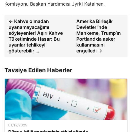
Komisyonu Başkan Yardımcısı Jyrki Katainen.
← Kahve olmadan
Amerika Birleşik
uyanamayacağımı
Devletleri’nde
söyleyenler! Aşırı Kahve
Mahkeme, Trump’ın
Tüketiminde Hasar: Bu
Portland’da asker
uyarılar tehlikeyi
kullanmasını
gösterebilir …
engelledi →
Tavsiye Edilen Haberler
01/12/2025
Dünya, hâlâ pandeminin etkisi altında