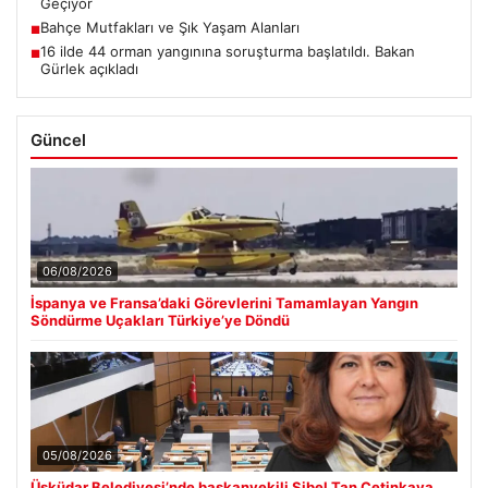
Geçiyor
Bahçe Mutfakları ve Şık Yaşam Alanları
■
16 ilde 44 orman yangınına soruşturma başlatıldı. Bakan
■
Gürlek açıkladı
Güncel
06/08/2026
İspanya ve Fransa’daki Görevlerini Tamamlayan Yangın
Söndürme Uçakları Türkiye’ye Döndü
05/08/2026
Üsküdar Belediyesi’nde başkanvekili Sibel Tan Çetinkaya