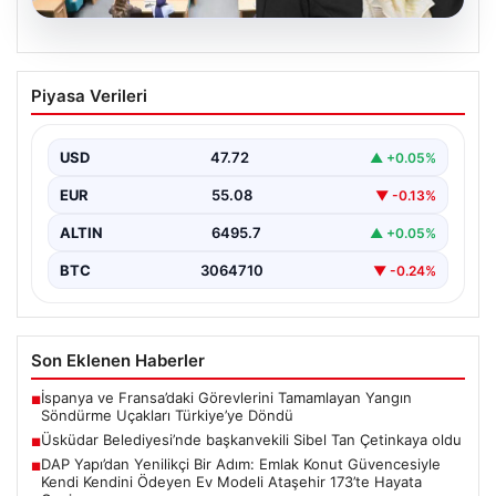
05.08.2026
Üsküdar Belediyesi’nde başkanvekili
Piyasa Verileri
Sibel Tan Çetinkaya oldu
USD
47.72
▲ +0.05%
EUR
55.08
▼ -0.13%
ALTIN
6495.7
▲ +0.05%
BTC
3064710
▼ -0.24%
Son Eklenen Haberler
İspanya ve Fransa’daki Görevlerini Tamamlayan Yangın
■
Söndürme Uçakları Türkiye’ye Döndü
Üsküdar Belediyesi’nde başkanvekili Sibel Tan Çetinkaya oldu
■
DAP Yapı’dan Yenilikçi Bir Adım: Emlak Konut Güvencesiyle
■
Kendi Kendini Ödeyen Ev Modeli Ataşehir 173’te Hayata