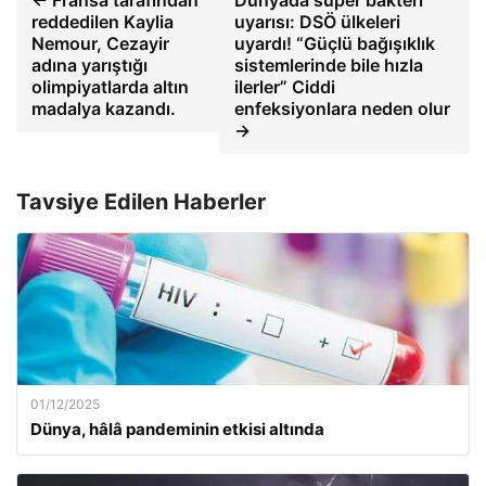
← Fransa tarafından
Dünyada süper bakteri
reddedilen Kaylia
uyarısı: DSÖ ülkeleri
Nemour, Cezayir
uyardı! “Güçlü bağışıklık
adına yarıştığı
sistemlerinde bile hızla
olimpiyatlarda altın
ilerler” Ciddi
madalya kazandı.
enfeksiyonlara neden olur
→
Tavsiye Edilen Haberler
01/12/2025
Dünya, hâlâ pandeminin etkisi altında