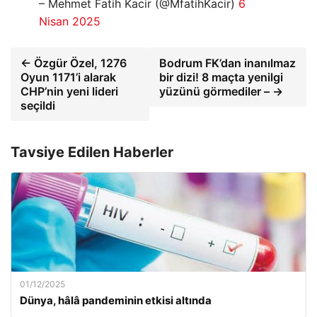
– Mehmet Fatih Kacir (@MfatihKacir)
6
Nisan 2025
← Özgür Özel, 1276
Bodrum FK’dan inanılmaz
Oyun 1171’i alarak
bir dizi! 8 maçta yenilgi
CHP’nin yeni lideri
yüzünü görmediler – →
seçildi
Tavsiye Edilen Haberler
01/12/2025
Dünya, hâlâ pandeminin etkisi altında