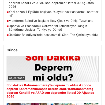
deprem Kandilli ve AFAD son depremler listesi 09 Ağustos
2026
Yeni sezon 1 Eylül’de başlıyor. “4 aydır hazırlanıyoruz, işaretler
■
iyi”
Menderes Belediye Başkanı İlkay Çiçek ve 9 Kişi Tutuklandı
■
İspanya ve Fransa’daki Görevlerini Tamamlayan Yangın
■
Söndürme Uçakları Türkiye’ye Döndü
Üsküdar Belediyesi’nde başkanvekili Sibel Tan Çetinkaya oldu
■
Güncel
09/08/2026
Son dakika Kahramanmaraş’ta deprem mi oldu? Az önce
deprem Kahramanmaraş’ta nerede oldu? Kahramanmaraş
deprem Kandilli ve AFAD son depremler listesi 09 Ağustos
2026