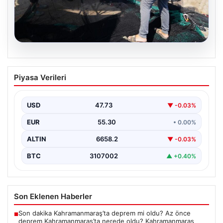
08.08.2026
Yeni sezon 1 Eylül’de başlıyor. “4 aydır
Piyasa Verileri
hazırlanıyoruz, işaretler iyi”
USD
47.73
▼ -0.03%
EUR
55.30
• 0.00%
ALTIN
6658.2
▼ -0.03%
BTC
3107002
▲ +0.40%
Son Eklenen Haberler
Son dakika Kahramanmaraş’ta deprem mi oldu? Az önce
■
deprem Kahramanmaraş’ta nerede oldu? Kahramanmaraş