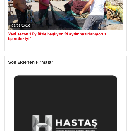
08/08/2026
Yeni sezon 1 Eylül’de başlıyor. “4 aydır hazırlanıyoruz,
işaretler iyi”
Son Eklenen Firmalar