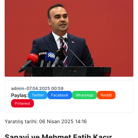
admin
•
07.04.2025 00:59
Paylaş:
Twitter
Facebook
WhatsApp
Reddit
Pinterest
Yaratılış tarihi: 06 Nisan 2025 14:16
Sanayi ve Mehmet Fatih Kacır