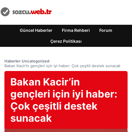
Güncel Haberler
Firma Rehberi
Forum
Çerez Politikası
Haberler
›
Uncategorized
›
Bakan Kacir’in gençleri için iyi haber: Çok çeşitli destek sunacak
Bakan Kacir’in
gençleri için iyi haber:
Çok çeşitli destek
sunacak