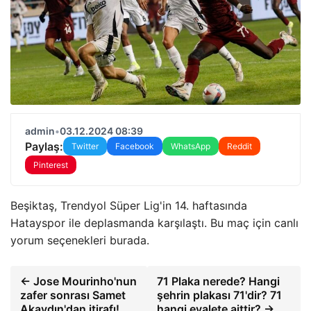
admin
•
03.12.2024 08:39
Paylaş:
Twitter
Facebook
WhatsApp
Reddit
Pinterest
Beşiktaş, Trendyol Süper Lig'in 14. haftasında
Hatayspor ile deplasmanda karşılaştı. Bu maç için canlı
yorum seçenekleri burada.
← Jose Mourinho'nun
71 Plaka nerede? Hangi
zafer sonrası Samet
şehrin plakası 71'dir? 71
Akaydın'dan itirafı!
hangi eyalete aittir? →