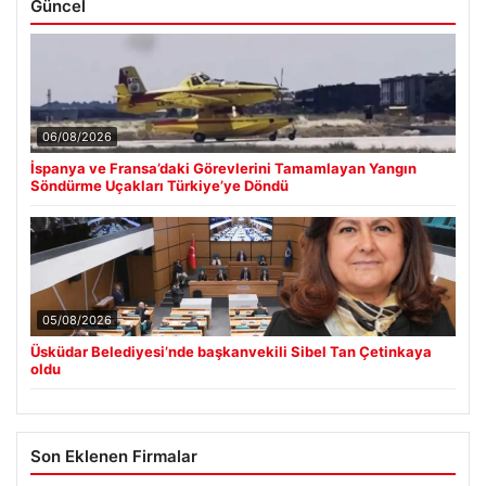
Güncel
06/08/2026
İspanya ve Fransa’daki Görevlerini Tamamlayan Yangın
Söndürme Uçakları Türkiye’ye Döndü
05/08/2026
Üsküdar Belediyesi’nde başkanvekili Sibel Tan Çetinkaya
oldu
Son Eklenen Firmalar