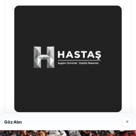
×
Göz Atın
Enes Kaplan Avukatlık Bürosu
28/04/2026