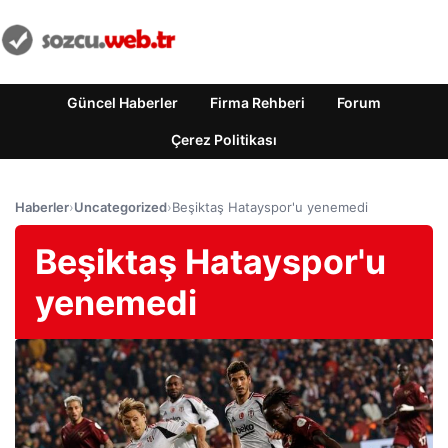
Güncel Haberler
Firma Rehberi
Forum
Çerez Politikası
Haberler
›
Uncategorized
›
Beşiktaş Hatayspor'u yenemedi
Beşiktaş Hatayspor'u
yenemedi