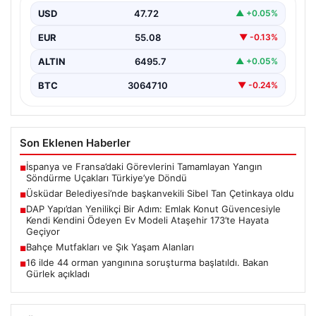
USD
47.72
▲ +0.05%
EUR
55.08
▼ -0.13%
ALTIN
6495.7
▲ +0.05%
BTC
3064710
▼ -0.24%
Son Eklenen Haberler
İspanya ve Fransa’daki Görevlerini Tamamlayan Yangın
■
Söndürme Uçakları Türkiye’ye Döndü
Üsküdar Belediyesi’nde başkanvekili Sibel Tan Çetinkaya oldu
■
DAP Yapı’dan Yenilikçi Bir Adım: Emlak Konut Güvencesiyle
■
Kendi Kendini Ödeyen Ev Modeli Ataşehir 173’te Hayata
Geçiyor
Bahçe Mutfakları ve Şık Yaşam Alanları
■
16 ilde 44 orman yangınına soruşturma başlatıldı. Bakan
■
Gürlek açıkladı