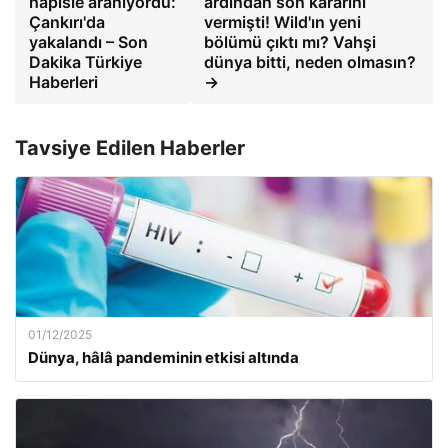
hapisle aranıyordu:
ardından son kararını
Çankırı'da
vermişti! Wild'ın yeni
yakalandı – Son
bölümü çıktı mı? Vahşi
Dakika Türkiye
dünya bitti, neden olmasın?
Haberleri
→
Tavsiye Edilen Haberler
01/12/2025
Dünya, hâlâ pandeminin etkisi altında