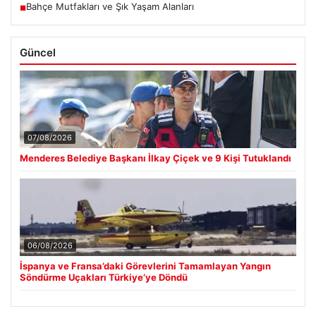
Bahçe Mutfakları ve Şık Yaşam Alanları
■
Güncel
07/08/2026
Menderes Belediye Başkanı İlkay Çiçek ve 9 Kişi Tutuklandı
06/08/2026
İspanya ve Fransa’daki Görevlerini Tamamlayan Yangın
Söndürme Uçakları Türkiye’ye Döndü