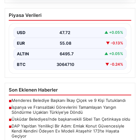
06.08.2026
İspanya ve Fransa’daki Görevlerini
Piyasa Verileri
Tamamlayan Yangın Söndürme Uçakları
Türkiye’ye Döndü
USD
47.72
▲ +0.05%
Orman Genel Müdürlüğü tarafından yapılan açıklamada,
yaz aylarında İspanya ve Fransa’da meydana gelen
EUR
55.08
▼ -0.13%
büyük…
ALTIN
6495.7
▲ +0.05%
BTC
3064710
▼ -0.24%
Son Eklenen Haberler
Menderes Belediye Başkanı İlkay Çiçek ve 9 Kişi Tutuklandı
■
İspanya ve Fransa’daki Görevlerini Tamamlayan Yangın
■
Söndürme Uçakları Türkiye’ye Döndü
Üsküdar Belediyesi’nde başkanvekili Sibel Tan Çetinkaya oldu
■
DAP Yapı’dan Yenilikçi Bir Adım: Emlak Konut Güvencesiyle
■
Kendi Kendini Ödeyen Ev Modeli Ataşehir 173’te Hayata
Geçiyor