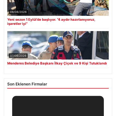
08/08/2026
Yeni sezon 1 Eylül’de başlıyor. “4 aydır hazırlanıyoruz,
işaretler iyi”
07/08/2026
Menderes Belediye Başkanı İlkay Çiçek ve 9 Kişi Tutuklandı
Son Eklenen Firmalar