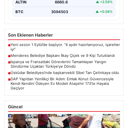
ALTIN
6660.6
▲ +2.59%
BTC
3094503
▲ +0.08%
Son Eklenen Haberler
Yeni sezon 1 Eylül’de başlıyor. “4 aydır hazırlanıyoruz, işaretler
■
iyi”
Menderes Belediye Başkanı İlkay Çiçek ve 9 Kişi Tutuklandı
■
İspanya ve Fransa’daki Görevlerini Tamamlayan Yangın
■
Söndürme Uçakları Türkiye’ye Döndü
Üsküdar Belediyesi’nde başkanvekili Sibel Tan Çetinkaya oldu
■
DAP Yapı’dan Yenilikçi Bir Adım: Emlak Konut Güvencesiyle
■
Kendi Kendini Ödeyen Ev Modeli Ataşehir 173’te Hayata
Geçiyor
Güncel