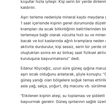
koşullar hızla iyileşir. Kişi serin bir yerde dinlen
kaldırılır.
Aşırı terleme nedeniyle mineral kaybı meydana ge
1 saat içerisinde kişinin genel durumunda düzel
krampları da sıcak bitkinliğinin belirtilerinden b
terlemeye bağlı olarak vücutta hızlı su ve minera
bacak ve kol kaslarında ağrılı kramplara neden ola
aktivite durdurulur, kişi sessiz, serin bir yerde
oluştuktan sonra en az birkaç saat fiziksel akti
kuruluşuna başvurmalısınız” dedi.
Edanur Köyceğiz, uzun süre güneş ışığına maruz k
aşırı sıcak olduğunu anlatarak, şöyle konuştu:
güneş yanığı olan bölgelere soğuk temas ettirilir
asla yağ, salça, yoğurt, diş macunu vb. sürülmem
“Etkilenen kişinin ateşi, su toplaması ve şiddet
başvurmak gerekir. Güneş ışınlarının sağlık üzer