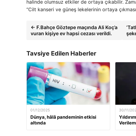
halinde olumsuz etkiler de ortaya çıkabilir. Zam
“Cilt kanseri ve güneş lekelerinin ortaya çıkmas
← F.Bahçe Göztepe maçında Ali Koç’a
‘Tat
vuran kişiye ev hapsi cezası verildi.
şeke
Tavsiye Edilen Haberler
01/12/2025
30/11/20
Dünya, hâlâ pandeminin etkisi
Yıldırım
altında
Verilem