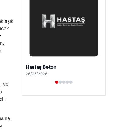
ı
aklaşık
Sıcak
e
n,
l
Enes Kaplan Avukatlık Bürosu
28/04/2026
ı ve
a
li,
uşuna
ı