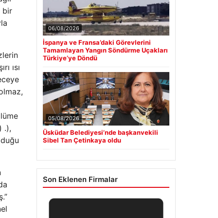
 bir
la
06/08/2026
İspanya ve Fransa’daki Görevlerini
Tamamlayan Yangın Söndürme Uçakları
lerin
Türkiye’ye Döndü
rı ısı
receye
 olmaz,
ölüme
05/08/2026
 .),
Üsküdar Belediyesi’nde başkanvekili
olduğu
Sibel Tan Çetinkaya oldu
n
Son Eklenen Firmalar
rda
ş.”
nel