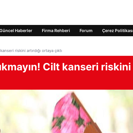
Güncel Haberler
Firma Rehberi
Forum
Çerez Politikas
nseri riskini artırdığı ortaya çıktı
kmayın! Cilt kanseri riskini