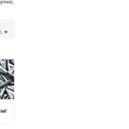
işmesi,
z. →
isi!