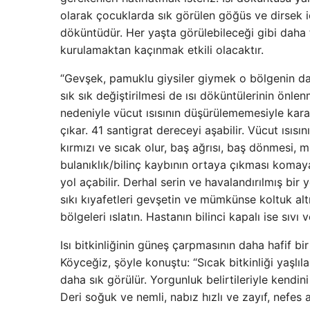
olarak çocuklarda sık görülen göğüs ve dirsek i
döküntüdür. Her yaşta görülebileceği gibi daha 
kurulamaktan kaçınmak etkili olacaktır.
“Gevşek, pamuklu giysiler giymek o bölgenin dah
sık sık değiştirilmesi de ısı döküntülerinin önle
nedeniyle vücut ısısının düşürülememesiyle kar
çıkar. 41 santigrat dereceyi aşabilir. Vücut ıs
kırmızı ve sıcak olur, baş ağrısı, baş dönmesi, 
bulanıklık/bilinç kaybının ortaya çıkması komay
yol açabilir. Derhal serin ve havalandırılmış bir 
sıkı kıyafetleri gevşetin ve mümkünse koltuk alt
bölgeleri ıslatın. Hastanın bilinci kapalı ise sıv
Isı bitkinliğinin güneş çarpmasının daha hafif b
Köyceğiz, şöyle konuştu: “Sıcak bitkinliği yaşlı
daha sık görülür. Yorgunluk belirtileriyle kendini g
Deri soğuk ve nemli, nabız hızlı ve zayıf, nefes 