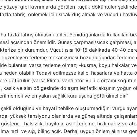
ç yüzeyi gibi kıvrımlarda görülen küçük döküntüler şeklinde
fazla tahrişi önlemek için sıcak duş almak ve vücudu havluy
a fazla tahriş olmasını önler. Yenidoğanlarda kullanılan bez
nmesi açısından önemlidir. Güneş çarpması/sıcak çarpması, aşı
akterize bir durumdur. Vücut ısısı 10-15 dakikada 40-40 de
ısını düzenleyen terleme mekanizması bozulduğundan terleme
mide bulantısı varsa terleme olmaz; -kusma, koyu halkalar ve
a neden olabilir Tedavi edilmezse kalıcı hasarlara ve hatta 
yere götürülür (varsa klima, vantilatör vb. ile ortamı soğutun)
ı, kasık ve alın bölgesinde dolaşım lenfatik akışının yoğun 
ı verilmemeli ve en yakın sağlık kuruluşuna götürülmelidir.”
ir şekli olduğunu ve hayati tehlike oluşturmadığını vurgulaya
larda, yüksek tansiyonu olanlarda ve güneş altında çalışanla
österir. , halsizlik, bayılma, aşırı terleme, hızlı nabız ve ate
alma hızlı ve sığ, bilinç açık. Derhal uygun önlem alınırsa ge