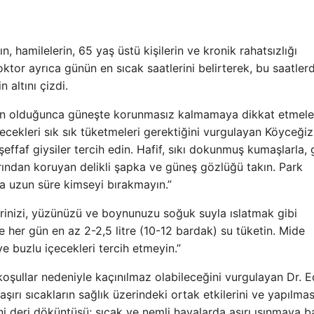
n, hamilelerin, 65 yaş üstü kişilerin ve kronik rahatsızlığı
oktor ayrıca günün en sıcak saatlerini belirterek, bu saatler
 altını çizdi.
n olduğunca güneşte korunmasız kalmamaya dikkat etmeleri
ecekleri sık sık tüketmeleri gerektiğini vurgulayan Köyceğiz
ffaf giysiler tercih edin. Hafif, sıkı dokunmuş kumaşlarla, 
larından koruyan delikli şapka ve güneş gözlüğü takın. Park
a uzun süre kimseyi bırakmayın.”
lerinizi, yüzünüzü ve boynunuzu soğuk suyla ıslatmak gibi
e her gün en az 2-2,5 litre (10-12 bardak) su tüketin. Mide
e buzlu içecekleri tercih etmeyin.”
şullar nedeniyle kaçınılmaz olabileceğini vurgulayan Dr. 
şırı sıcakların sağlık üzerindeki ortak etkilerini ve yapılmas
ni deri döküntüsü; sıcak ve nemli havalarda aşırı ısınmaya b