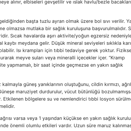
meye alınır, elbiseleri gevşetilir ve ıslak havlu/bezle bacaklar
ldiğinden başta tuzlu ayran olmak üzere bol sıvı verilir. Y
me olmazsa mutlaka bir sağlık kuruluşuna başvurulmalıdır. 
iridir. Sıcak havalarda aşırı aktivite/yoğun egzersiz nedeniyl
l kaybı meydana gelir. Düşük mineral seviyeleri sıklıkla karı
bilir. Isı krampları için tıbbi tedaviye gerek yoktur. Fizikse
 oturarak meyve suları veya mineralli içecekler içer. “Kramp
vite yapmamalı, bir saat içinde geçmezse en yakın sağlık
almayla güneş yanıklarının oluştuğunu, cildin kırmızı, ağrıl
 “Güneşe maruziyet durdurulur, vücut bütünlüğü bozulmamışs
. Etkilenen bölgelere su ve nemlendirici tıbbi losyon sürülme
elidir.
li ağrısı varsa veya 1 yaşından küçükse en yakın sağlık kurul
inde önemli olumlu etkileri vardır. Uzun süre maruz kalınmas