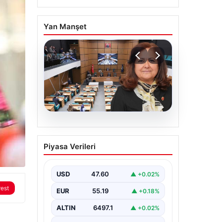
Yan Manşet
05.08.2026
Üsküdar Belediyesi’nde
Piyasa Verileri
başkanvekili Sibel Tan
Çetinkaya oldu
USD
47.60
▲ +0.02%
rest
EUR
55.19
▲ +0.18%
ALTIN
6497.1
▲ +0.02%