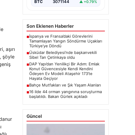
BTC
3071144
▲ +0.79%
Son Eklenen Haberler
de
İspanya ve Fransa’daki Görevlerini
■
Tamamlayan Yangın Söndürme Uçakları
Türkiye’ye Döndü
, aşırı
Üsküdar Belediyesi’nde başkanvekili
■
, şöyle
Sibel Tan Çetinkaya oldu
geniş
DAP Yapı’dan Yenilikçi Bir Adım: Emlak
■
Konut Güvencesiyle Kendi Kendini
Ödeyen Ev Modeli Ataşehir 173’te
Hayata Geçiyor
Bahçe Mutfakları ve Şık Yaşam Alanları
■
16 ilde 44 orman yangınına soruşturma
■
başlatıldı. Bakan Gürlek açıkladı
Güncel
Edanur
ı
ağlı