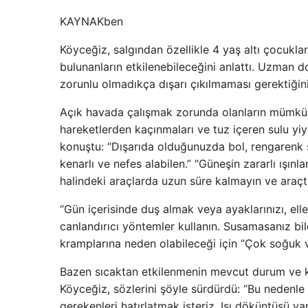
KAYNAK
ben
Köyceğiz, salgından özellikle 4 yaş altı çocukları
bulunanların etkilenebileceğini anlattı. Uzman d
zorunlu olmadıkça dışarı çıkılmaması gerektiğinin
Açık havada çalışmak zorunda olanların mümkü
hareketlerden kaçınmaları ve tuz içeren sulu yiy
konuştu: “Dışarıda olduğunuzda bol, rengarenk şe
kenarlı ve nefes alabilen.” “Güneşin zararlı ışın
halindeki araçlarda uzun süre kalmayın ve araçt
“Gün içerisinde duş almak veya ayaklarınızı, el
canlandırıcı yöntemler kullanın. Susamasanız bil
kramplarına neden olabileceği için “Çok soğuk v
Bazen sıcaktan etkilenmenin mevcut durum ve ko
Köyceğiz, sözlerini şöyle sürdürdü: “Bu nedenle a
gerekenleri hatırlatmak isteriz. Isı döküntüsü ya