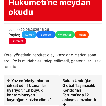
Hükümeti’ne meydan
okudu
admin
•
29.06.2025 16:26
Paylaş:
Twitter
Facebook
WhatsApp
Reddit
Pinterest
Yerel yönetimin hareket olayı kazalar olmadan sona
erdi; Polis müdahalesi talep edilmedi, göstericiler uzak
tutuldu.
← Yaz enfeksiyonlarına
Bakan Uraloğlu:
dikkat edin! Uzmanlar
Global Taşımacılık
uyarıyor: “En büyük
Koridorları
kontaminasyon
Forumu’nda 12
kaynağımız bizim elimiz”
anlaşma imzalandı
→