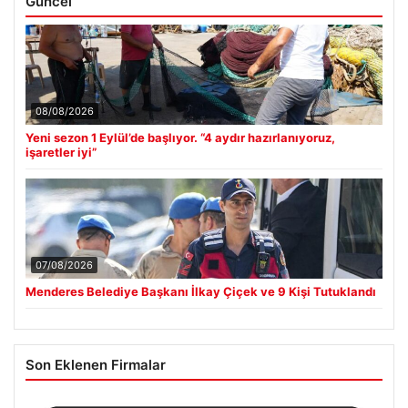
Güncel
08/08/2026
Yeni sezon 1 Eylül’de başlıyor. “4 aydır hazırlanıyoruz,
işaretler iyi”
07/08/2026
Menderes Belediye Başkanı İlkay Çiçek ve 9 Kişi Tutuklandı
Son Eklenen Firmalar