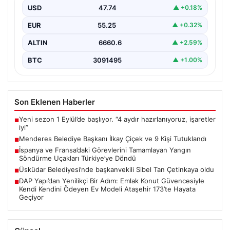
Çiçek’in de aralarında bulunduğu isimlere yönelik
USD
47.74
▲ +0.18%
yürütülen kapsamlı…
EUR
55.25
▲ +0.32%
ALTIN
6660.6
▲ +2.59%
BTC
3091495
▲ +1.00%
Son Eklenen Haberler
Yeni sezon 1 Eylül’de başlıyor. “4 aydır hazırlanıyoruz, işaretler
■
iyi”
Menderes Belediye Başkanı İlkay Çiçek ve 9 Kişi Tutuklandı
■
İspanya ve Fransa’daki Görevlerini Tamamlayan Yangın
■
Söndürme Uçakları Türkiye’ye Döndü
Üsküdar Belediyesi’nde başkanvekili Sibel Tan Çetinkaya oldu
■
DAP Yapı’dan Yenilikçi Bir Adım: Emlak Konut Güvencesiyle
■
Kendi Kendini Ödeyen Ev Modeli Ataşehir 173’te Hayata
Geçiyor