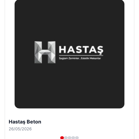
Enes Kaplan Avukatlık Bürosu
28/04/2026