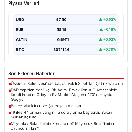
Piyasa Verileri
Konut Güvencesiyle Kendi Kendini
Ödeyen Ev Modeli Ataşehir 173’te
Hayata Geçiyor
USD
47.60
▲ +0.02%
Gayrimenkul sektöründe prestijli ve yenilikçi
EUR
55.19
▲ +0.18%
projeleriyle tanınan DAP Gayrimenkul Geliştirme, dikkat
çekici bir adım…
ALTIN
6497.1
▲ +0.02%
BTC
3071144
▲ +0.79%
Son Eklenen Haberler
Üsküdar Belediyesi’nde başkanvekili Sibel Tan Çetinkaya oldu
■
DAP Yapı’dan Yenilikçi Bir Adım: Emlak Konut Güvencesiyle
■
Kendi Kendini Ödeyen Ev Modeli Ataşehir 173’te Hayata
Geçiyor
Bahçe Mutfakları ve Şık Yaşam Alanları
■
16 ilde 44 orman yangınına soruşturma başlatıldı. Bakan
■
Gürlek açıkladı
Milyonluk Bela filminin konusu ne? Milyonluk Bela filminin
■
oyuncuları kim?