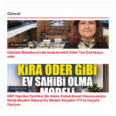
Güncel
05/08/2026
Üsküdar Belediyesi’nde başkanvekili Sibel Tan Çetinkaya
oldu
05/08/2026
DAP Yapı’dan Yenilikçi Bir Adım: Emlak Konut Güvencesiyle
Kendi Kendini Ödeyen Ev Modeli Ataşehir 173’te Hayata
Geçiyor