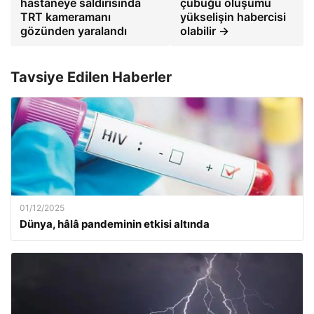
hastaneye saldırısında
çubuğu oluşumu
TRT kameramanı
yükselişin habercisi
gözünden yaralandı
olabilir →
Tavsiye Edilen Haberler
01/12/2025
Dünya, hâlâ pandeminin etkisi altında