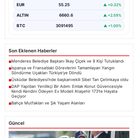
yaz aylarında İspanya ve Fransa’da meydana gelen
EUR
55.25
▲ +0.32%
büyük…
ALTIN
6660.6
▲ +2.59%
BTC
3091495
▲ +1.00%
Son Eklenen Haberler
Menderes Belediye Başkanı İlkay Çiçek ve 9 Kişi Tutuklandı
■
İspanya ve Fransa’daki Görevlerini Tamamlayan Yangın
■
Söndürme Uçakları Türkiye’ye Döndü
Üsküdar Belediyesi’nde başkanvekili Sibel Tan Çetinkaya oldu
■
DAP Yapı’dan Yenilikçi Bir Adım: Emlak Konut Güvencesiyle
■
Kendi Kendini Ödeyen Ev Modeli Ataşehir 173’te Hayata
Geçiyor
Bahçe Mutfakları ve Şık Yaşam Alanları
■
Güncel