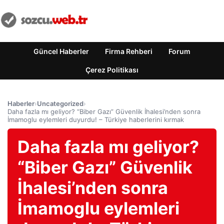
Güncel Haberler
Firma Rehberi
Forum
Çerez Politikası
Haberler
›
Uncategorized
›
Daha fazla mı geliyor? “Biber Gazı” Güvenlik İhalesi’nden sonra
İmamoglu eylemleri duyurdu! – Türkiye haberlerini kırmak
Daha fazla mı geliyor?
“Biber Gazı” Güvenlik
İhalesi’nden sonra
İmamoglu eylemleri