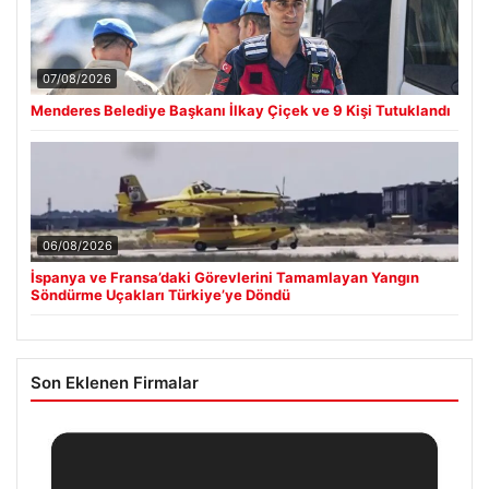
07/08/2026
Menderes Belediye Başkanı İlkay Çiçek ve 9 Kişi Tutuklandı
06/08/2026
İspanya ve Fransa’daki Görevlerini Tamamlayan Yangın
Söndürme Uçakları Türkiye’ye Döndü
Son Eklenen Firmalar